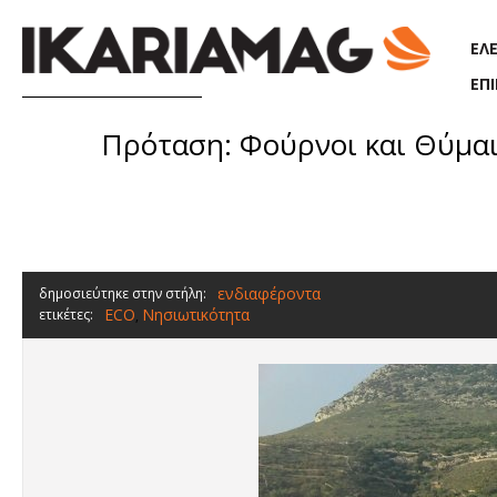
Παράκαμψη προς το κυρίως περιεχόμενο
ΕΛ
ΕΠ
Πρόταση: Φούρνοι και Θύμαιν
ενδιαφέροντα
δημοσιεύτηκε στην στήλη:
ECO
Νησιωτικότητα
ετικέτες:
,