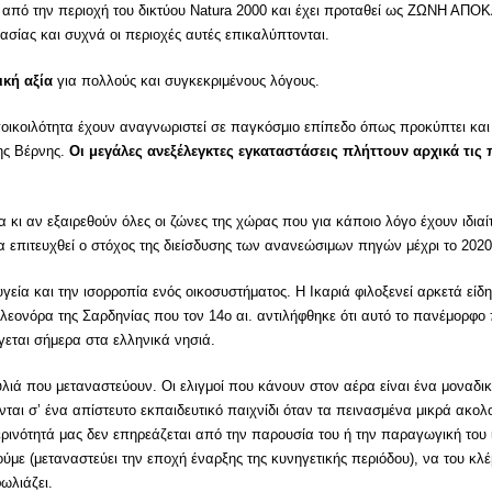
ρη από την περιοχή του δικτύου Natura 2000 και έχει προταθεί ως ΖΩΝΗ Α
ίας και συχνά οι περιοχές αυτές επικαλύπτονται.
ική αξία
για πολλούς και συγκεκριμένους λόγους.
ποικοιλότητα έχουν αναγνωριστεί σε παγκόσμιο επίπεδο όπως προκύπτει και 
της Βέρνης.
Οι μεγάλες ανεξέλεγκτες εγκαταστάσεις πλήττουν αρχικά τις
α κι αν εξαιρεθούν όλες οι ζώνες της χώρας που για κάποιο λόγο έχουν ιδιαί
α επιτευχθεί ο στόχος της διείσδυσης των ανανεώσιμων πηγών μέχρι το 2020
εία και την ισορροπία ενός οικοσυστήματος. Η Ικαριά φιλοξενεί αρκετά είδη
Ελεονόρα της Σαρδηνίας που τον 14ο αι. αντιλήφθηκε ότι αυτό το πανέμορφο π
εται σήμερα στα ελληνικά νησιά.
λιά που μεταναστεύουν. Οι ελιγμοί που κάνουν στον αέρα είναι ένα μοναδι
νται σ’ ένα απίστευτο εκπαιδευτικό παιχνίδι όταν τα πεινασμένα μικρά ακολ
ερινότητά μας δεν επηρεάζεται από την παρουσία του ή την παραγωγική του 
με (μεταναστεύει την εποχή έναρξης της κυνηγετικής περιόδου), να του κλέ
ωλιάζει.