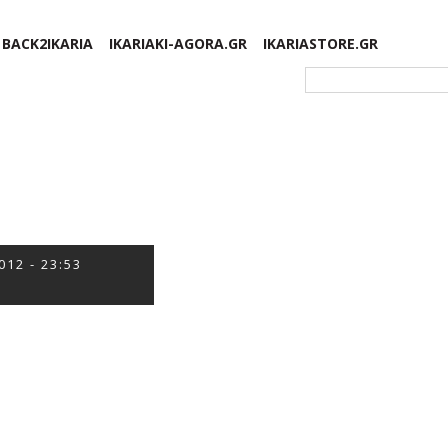
BACK2IKARIA
IKARIAKI-AGORA.GR
IKARIASTORE.GR
Φόρμα αναζήτησης
012 - 23:53