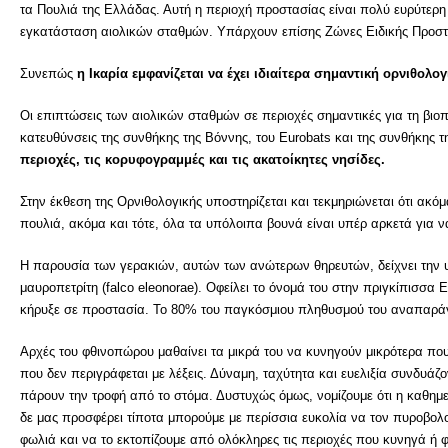
τα Πουλιά της Ελλάδας. Αυτή η περιοχή προστασίας είναι πολύ ευρύτε
εγκατάσταση αιολικών σταθμών. Υπάρχουν επίσης Ζώνες Ειδικής Προστασ
Συνεπώς
η Ικαρία εμφανίζεται να έχει ιδιαίτερα σημαντική ορνιθολογ
Οι επιπτώσεις των αιολικών σταθμών σε περιοχές σημαντικές για τη βιο
κατευθύνσεις της συνθήκης της Βόννης, του Eurobats και της συνθήκης 
περιοχές, τις κορυφογραμμές και τις ακατοίκητες νησίδες.
Στην έκθεση της Ορνιθολογικής υποστηρίζεται και τεκμηριώνεται ότι ακόμ
πουλιά, ακόμα και τότε, όλα τα υπόλοιπα βουνά είναι υπέρ αρκετά για ν
Η παρουσία των γερακιών, αυτών των ανώτερων θηρευτών, δείχνει την υγ
μαυροπετρίτη (falco eleonorae). Οφείλει το όνομά του στην πριγκίπισσα 
κήρυξε σε προστασία. Το 80% του παγκόσμιου πληθυσμού του αναπαράγ
Αρχές του φθινοπώρου μαθαίνει τα μικρά του να κυνηγούν μικρότερα που
που δεν περιγράφεται με λέξεις. Δύναμη, ταχύτητα και ευελιξία συνδυάζο
πάρουν την τροφή από το στόμα. Δυστυχώς όμως, νομίζουμε ότι η καθημ
δε μας προσφέρει τίποτα μπορούμε με περίσσια ευκολία να τον πυροβολού
φωλιά και να το εκτοπίζουμε από ολόκληρες τις περιοχές που κυνηγά ή φ