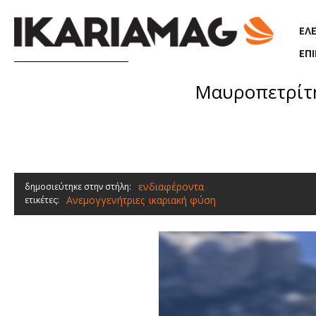
Παράκαμψη προς το κυρίως περιεχόμενο
ΕΛ
ΕΠ
Μαυροπετρίτη
ενδιαφέροντα
δημοσιεύτηκε στην στήλη:
Ανεμογγενήτριες
ικαριακή φύση
ετικέτες:
,