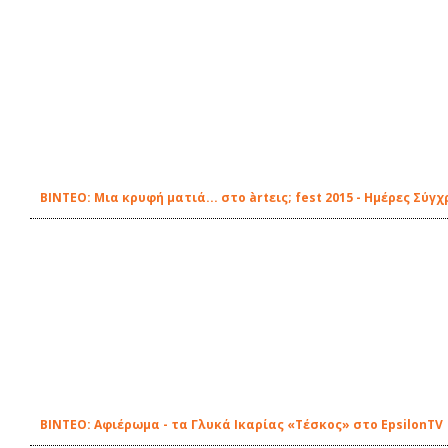
BINTEO: Μια κρυφή ματιά... στο àrtεις; fest 2015 - Ημέρες Σύ
BINTEO: Αφιέρωμα - τα Γλυκά Ικαρίας «Τέσκος» στο EpsilonTV