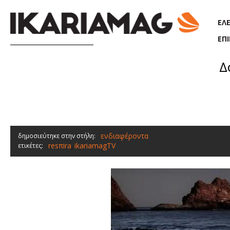
Παράκαμψη προς το κυρίως περιεχόμενο
ΕΛ
ΕΠ
Δo
ενδιαφέροντα
δημοσιεύτηκε στην στήλη:
resπira
ikariamagTV
ετικέτες:
,