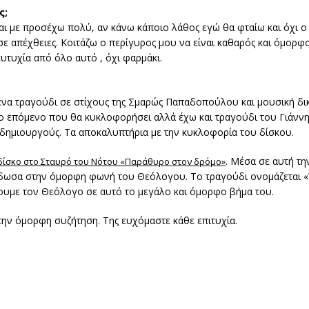
ς;
και με προσέχω πολύ, αν κάνω κάποιο λάθος εγώ θα φταίω και όχι 
ε απέχθειες. Κοιτάζω ο περίγυρος μου να είναι καθαρός και όμορφο
τυχία από όλο αυτό , όχι φαρμάκι.
ένα τραγούδι σε στίχους της Σμαρώς Παπαδοπούλου και μουσική δι
το επόμενο που θα κυκλοφορήσει αλλά έχω και τραγούδι του Γιάνν
δημιουργούς. Τα αποκαλυπτήρια με την κυκλοφορία του δίσκου.
. Μέσα σε αυτή τ
 δίσκο στο Σταυρό του Νότου «Παράθυρο στον δρόμο»
ρέδωσα στην όμορφη φωνή του Θεόλογου. Το τραγούδι ονομάζεται «Έ
ουμε τον Θεόλογο σε αυτό το μεγάλο και όμορφο βήμα του.
την όμορφη συζήτηση. Της ευχόμαστε κάθε επιτυχία.