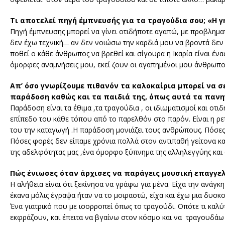
Τι αποτελεί πηγή έμπνευσής για τα τραγούδια σου; «Η γ
Πηγή έμπνευσης μπορεί να γίνει οτιδήποτε αγαπώ, με προβληματ
δεν έχω τεχνική… αν δεν νοιώσω την καρδιά μου να βροντά δεν πι
ποθεί ο κάθε άνθρωπος να βρεθεί και σίγουρα η Ικαρία είναι ένας
όμορφες αναμνήσεις μου, εκεί ζουν οι αγαπημένοι μου άνθρωποι
Απ’ όσο γνωρίζουμε πιθανόν τα καλοκαίρια μπορεί να σε
παράδοση καθώς και τα παιδιά της, όπως αυτά τα πανη
Παράδοση είναι τα έθιμα ,τα τραγούδια , οι ιδιωματισμοί και οτι
επίπεδο του κάθε τόπου από το παρελθόν στο παρόν. Είναι η ρετσ
του την καταγωγή .Η παράδοση μονιάζει τους ανθρώπους. Πόσες
Πόσες φορές δεν είπαμε χρόνια πολλά στον αντιπαθή γείτονα κα
της αδελφότητας μας ,ένα όμορφο ξύπνημα της αλληλεγγύης και σ
Πώς ένιωσες όταν άρχισες να παράγεις μουσική επαγγελμ
Η αλήθεια είναι ότι ξεκίνησα να γράφω για μένα. Είχα την ανά
έκανα μόλις έγραψα ήταν να το μοιραστώ, είχα και έχω μια δυσκ
Ένα γιατρικό που με ισορροπεί όπως το τραγούδι. Οπότε τι καλύ
εκφράζουν, και έπειτα να βγαίνω στον κόσμο και να τραγουδάω