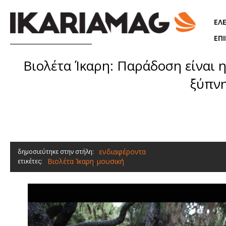
Παράκαμψη προς το κυρίως περιεχόμενο
ΕΛ
ΕΠ
Βιολέτα Ίκαρη: Παράδοση είναι 
ξύπνη
ενδιαφέροντα
δημοσιεύτηκε στην στήλη:
Βιολέτα Ίκαρη
μουσική
ετικέτες:
,