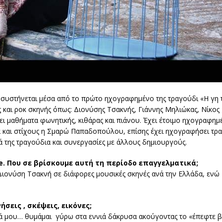
ς συστήνεται μέσα από το πρώτο ηχογραφημένο της τραγούδι «Η γη τ
 και ροκ σκηνής όπως: Διονύσης Τσακνής, Γιάννης Μηλιώκας, Νίκος 
ι μαθήματα φωνητικής, κιθάρας και πιάνου. Έχει έτοιμο ηχογραφημ
α και στίχους η Σμαρώ Παπαδοπούλου, επίσης έχει ηχογραφήσει τρ
 της τραγούδια και συνεργασίες με άλλους δημιουργούς.
e. Που σε βρίσκουμε αυτή τη περίοδο επαγγελματικά;
Διονύση Τσακνή σε διάφορες μουσικές σκηνές ανά την Ελλάδα, εν
σεις , σκέψεις, εικόνες;
διά μου… θυμάμαι γύρω στα εννιά δάκρυσα ακούγοντας το «έπεφτε 