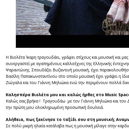
Η Βιολέτα Ίκαρη τραγουδάει, γράφει στίχους και μουσική και μα
συνεργαστεί με αγαπημένους καλλιτέχνες της Ελληνικής έντεχνης
Ψαραντώνης. Σπουδάζει Βυζαντινή μουσική, έχει παρακολουθήσε
Βασίλη Παπακωνσταντίνου στο οποίο μουσική έχει γράψει η ίδι
Ζιώγαλα και του Γιάννη Μηλιώκα ενώ την περιμένουν πολλά δικά
Καλησπέρα Βιολέτα μου και καλώς ήρθες στο Music Spac
Καλώς σας βρήκα ! Τραγουδάω με τον Γιάννη Μηλιώκα και τον 
την πρώτη μου ολοκληρωμένη προσωπική δουλειά.
Αλήθεια, πως ξεκίνησε το ταξίδι σου στη μουσική; Αναμνή
Σε πολύ μικρή ηλικία κατάλαβα πως η μουσική μίλαγε στην καρ