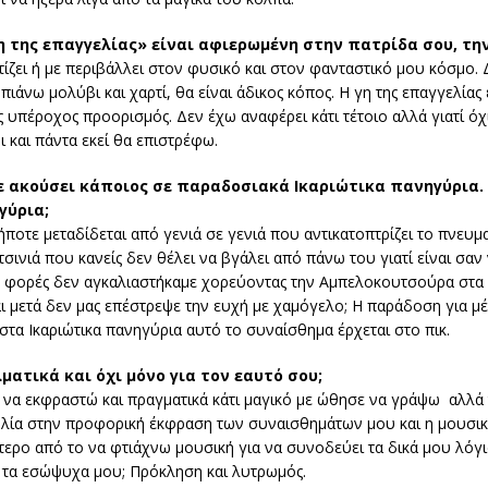
η της επαγγελίας» είναι αφιερωμένη στην πατρίδα σου, την
ίζει ή με περιβάλλει στον φυσικό και στον φανταστικό μου κόσμο.
άνω μολύβι και χαρτί, θα είναι άδικος κόπος. Η γη της επαγγελίας 
 υπέροχος προορισμός. Δεν έχω αναφέρει κάτι τέτοιο αλλά γιατί όχι;
 και πάντα εκεί θα επιστρέφω.
 ακούσει κάποιος σε παραδοσιακά Ικαριώτικα πανηγύρια. Τ
γύρια;
δήποτε μεταδίδεται από γενιά σε γενιά που αντικατοπτρίζει το πνευμα
ινιά που κανείς δεν θέλει να βγάλει από πάνω του γιατί είναι σαν 
 φορές δεν αγκαλιαστήκαμε χορεύοντας την Αμπελοκουτσούρα στα Ι
ι μετά δεν μας επέστρεψε την ευχή με χαμόγελο; Η παράδοση για μέ
τα Ικαριώτικα πανηγύρια αυτό το συναίσθημα έρχεται στο πικ.
ατικά και όχι μόνο για τον εαυτό σου;
γκη να εκφραστώ και πραγματικά κάτι μαγικό με ώθησε να γράψω αλλ
ολία στην προφορική έκφραση των συναισθημάτων μου και η μουσική
τερο από το να φτιάχνω μουσική για να συνοδεύει τα δικά μου λόγι
 τα εσώψυχα μου; Πρόκληση και λυτρωμός.