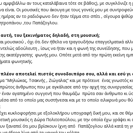
 αμφιβάλλω αν τους καταλάβαινα τότε σε βάθος), με συγκλόνιζε η
 να είναι. Οι μουσικές που άκουγα με τους γονείς μου με συντροφεύ
 ημέρας αν το ραδιόφωνο δεν ήταν τέρμα στο σπίτι , σίγουρα ψιθύρ
Μητροπάνου ,του Παπάζογλου.
αυτή, του ξεκινήματος δηλαδή, στη μουσική;
ι μουσικού , όχι ότι δεν ήθελα να τραγουδήσω επαγγελματικά αλλά
τελώς αδούλευτη , ίσως να ήταν και η φωνή της συνείδησης, που μ
της ακατέργαστης φωνής μου. Οπότε μετά από την πρώτη εκείνη εμπε
ήματα φωνητικής.
 πλέον αποτελεί πιστός συνοδοιπόρο σου, αλλά και εσύ γι 
μα “Μηλιώκας, Τσακνής , Ζιώγαλας” και με πρότεινε ένας γνωστός κ
ο πρώτος άνθρωπος που με αγκάλιασε από την αρχή της συνεργασίας 
ν έναν αγαπημένο συγγενή που θαυμάζω πρώτα σαν άνθρωπο κι ύστ
σα από το οποίο μας συστήνεσαι και με το οποίο ειλικρινά μου θύ
;
 έχει κυκλοφορήσει με εξολοκλήρου υπογραφή δική μου, και σε θέμ
ρετική μουσικός η Δώρα Πολιτοπούλου, με την οποία έχω γράψει κι
ουν ξαναπεί ότι μου βρίσκουν ίχνη από Παπάζογλου αλλά κατά τη 
 να ήξερα λίγα από τα μαγικά του κόλπα.