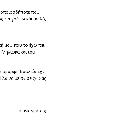
ο οποιοσδήποτε που
ς, να γράψω κάτι καλό,
κή μου που το έχω πει
η Μηλιώκα και του
ην όμορφη δουλεία έχω
λα να με σώσεις». Σας
music-space.gr