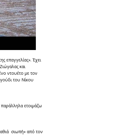
ης επαγγελίας». Έχει
Ζιώγαλας και
ένο ντουέτο με τον
αγούδι του Νίκου
ώ παράλληλα ετοιμάζω
βαθιά σιωπή» από τον