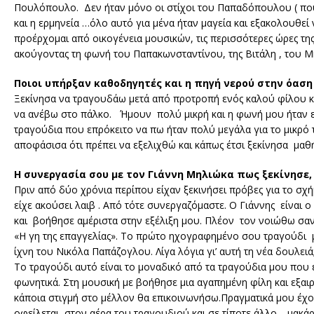
Πουλόπουλο. Δεν ήταν μόνο οι στίχοι του Παπαδόπουλου ( που
και η ερμηνεία …όλο αυτό για μένα ήταν μαγεία και εξακολουθεί
προέρχομαι από οικογένεια μουσικών, τις περισσότερες ώρες της
ακούγοντας τη φωνή του Παπακωνσταντίνου, της Βιτάλη , του 
Ποιοι υπήρξαν καθοδηγητές και η πηγή νερού στην όαση 
Ξεκίνησα να τραγουδάω μετά από προτροπή ενός καλού φίλου κα
να ανέβω στο πάλκο. Ήμουν πολύ μικρή και η φωνή μου ήταν εν
τραγούδια που επρόκειτο να πω ήταν πολύ μεγάλα για το μικρό 
αποφάσισα ότι πρέπει να εξελιχθώ και κάπως έτσι ξεκίνησα μαθ
Η συνεργασία σου με τον Γιάννη Μηλιώκα πως ξεκίνησε,
Πριν από δύο χρόνια περίπου είχαν ξεκινήσει πρόβες για το σχή
είχε ακούσει λαιβ . Από τότε συνεργαζόμαστε. Ο Γιάννης είναι 
και βοήθησε αμέριστα στην εξέλιξη μου. Πλέον τον νοιώθω σα
«Η γη της επαγγελίας». Το πρώτο ηχογραφημένο σου τραγούδι μέ
ίχνη του Νικόλα Παπάζογλου. Λίγα λόγια γι’ αυτή τη νέα δουλειά
Το τραγούδι αυτό είναι το μοναδικό από τα τραγούδια μου που
φωνητικά. Στη μουσική με βοήθησε μια αγαπημένη φίλη και εξαι
κάποια στιγμή στο μέλλον θα επικοινωνήσω.Πραγματικά μου έχ
οφείλεται στον αέρα του τραγουδιού και σε τίποτε άλλο… μακάρι