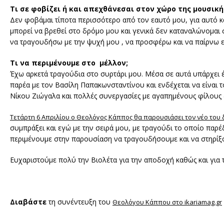
Τι σε φοβίζει ή και απεχθάνεσαι στον χώρο της μουσική
Δεν φοβάμαι τίποτα περισσότερο από τον εαυτό μου, για αυτό 
μπορεί να βρεθεί στο δρόμο μου και γενικά δεν καταναλώνομαι σ
να τραγουδήσω με την ψυχή μου , να προσφέρω και να παίρνω ευ
Τι να περιμένουμε στο μέλλον;
Έχω αρκετά τραγούδια στο συρτάρι μου. Μέσα σε αυτά υπάρχει 
παρέα με τον Βασίλη Παπακωνσταντίνου και ενδέχεται να είναι 
Νίκου Ζιώγαλα και πολλές συνεργασίες με αγαπημένους φίλους 
Τετάρτη 6 Απριλίου ο Θεολόγος Κάππος θα παρουσιάσει τον νέο του
συμπράξει και εγώ με την σειρά μου, με τραγούδι το οποίο πα
περιμένουμε στην παρουσίαση να τραγουδήσουμε και να στηρίξ
Ευχαριστούμε πολύ την Βιολέτα για την αποδοχή καθώς και για 
Διαβάστε
τη συνέντευξη του
Θεολόγου Κάππου στο ikariamag.gr