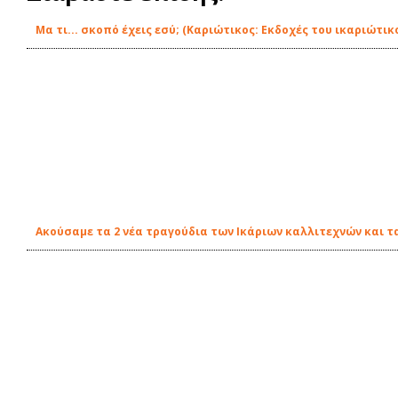
Μα τι... σκοπό έχεις εσύ; (Καριώτικος: Εκδοχές του ικαριώτ
Ακούσαμε τα 2 νέα τραγούδια των Ικάριων καλλιτεχνών και τ