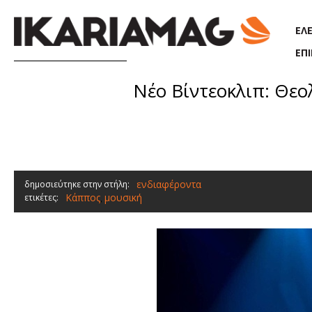
Παράκαμψη προς το κυρίως περιεχόμενο
ΕΛ
ΕΠ
Νέο Βίντεοκλιπ: Θεο
ενδιαφέροντα
δημοσιεύτηκε στην στήλη:
Κάππος
μουσική
ετικέτες:
,