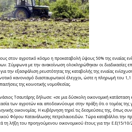
χους στον αγροτικό κόσμο η προκαταβολή ύψους 50% της ενιαίας 
μων. Σύμφωνα με την ανακοίνωση ολοκληρώθηκαν οι διαδικασίες επ
α την εξασφάλιση ρευστότητας της καταβολής της ενιαίας ενίσχυσης
νοτικό κανονισμό διασταυρωτικοί έλεγχοι, ώστε η πληρωμή του 1,1
αιτήσεις της κοινοτικής νομοθεσίας.
νάσιος Τσαυτάρης δήλωσε: «σε μια δύσκολη οικονομική κατάσταση 
ασία των αγροτών και αποδεικνύουμε στην πράξη ότι ο τομέας της γ
ηνικής οικονομίας. Η κυβέρνηση τηρεί τις δεσμεύσεις της, όπως συν
Ειδικού Φόρου Κατανάλωσης πετρελαιοειδών. Τώρα καταβάλλει την 
τά τη λήξη του προηγούμενου οικονομικού έτους για την Ε.Ε(15/10/