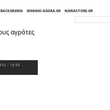
BACK2IKARIA
IKARIAKI-AGORA.GR
IKARIASTORE.GR
Φόρμα αναζήτησης
ους αγρότες
012 - 13:52