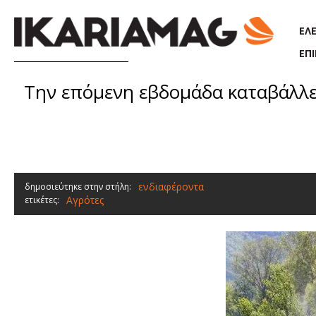
Παράκαμψη προς το κυρίως περιεχόμενο
ΕΛ
ΕΠ
Την επόμενη εβδομάδα καταβάλλετ
ενδιαφέροντα
δημοσιεύτηκε στην στήλη:
Αγρότες
ετικέτες: