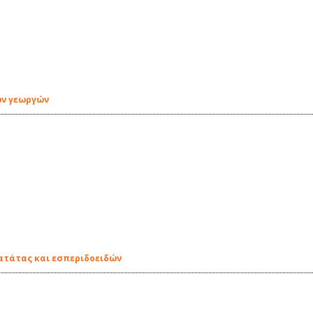
ων γεωργών
ατάτας και εσπεριδοειδών