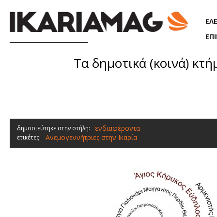
Παράκαμψη προς το κυρίως περιεχόμενο
ΕΛ
ΕΠ
Τα δημοτικά (κοινά) κτή
ενδιαφέροντα
δημοσιεύτηκε στην στήλη:
Ανεμογεννήτριες στην Ικαρία
ετικέτες: