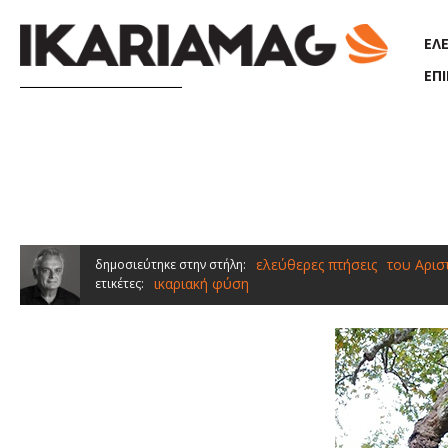
Παράκαμψη προς το κυρίως περιεχόμενο
ΕΛ
ΕΠ
ελεύθερες πτήσεις
του Αρισ
δημοσιεύτηκε στην στήλη:
ικαριακή φύση
ετικέτες: