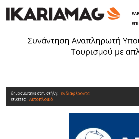
Παράκαμψη προς το κυρίως περιεχόμενο
ΕΛ
ΕΠ
Συνάντηση Αναπληρωτή Υπου
Τουρισμού με απ
ενδιαφέροντα
δημοσιεύτηκε στην στήλη:
Ακτοπλοϊκό
ετικέτες: