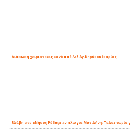
Διάσωση χειριστριας κανό από Λ/Σ Αγ.Κηρύκου Ικαρίας
Βλάβη στο «Νήσος Ρόδος» εν πλω για Μυτιλήνη: Ταλαιπωρία 