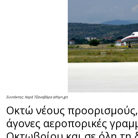
Συντάκτης: Χαρά Τζαναβάρα (efsyn.gr)
Οκτώ νέους προορισμούς, 
άγονες αεροπορικές γραμμ
Οκτωβρίου και σε όλη τη 