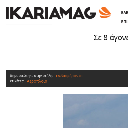
Παράκαμψη προς το κυρίως περιεχόμενο
ΕΛ
ΕΠ
Σε 8 άγον
ενδιαφέροντα
δημοσιεύτηκε στην στήλη:
Αεροπλοϊα
ετικέτες: