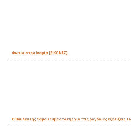
Φωτιά στην Ικαρία [ΕΙΚΟΝΕΣ]
Ο Βουλευτής Σάμου Σεβαστάκης για “τις ραγδαίες εξελίξεις τ