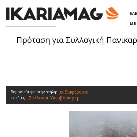
Παράκαμψη προς το κυρίως περιεχόμενο
ΕΛ
ΕΠ
Πρόταση για Συλλογική Πανικαρ
ενδιαφέροντα
δημοσιεύτηκε στην στήλη:
Σύλλογοι
Υπερβόσκηση
ετικέτες:
,