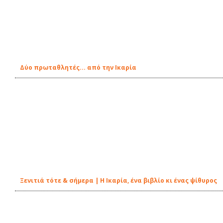
Δύο πρωταθλητές... από την Ικαρία
Ξενιτιά τότε & σήμερα | Η Ικαρία, ένα βιβλίο κι ένας ψίθυρος