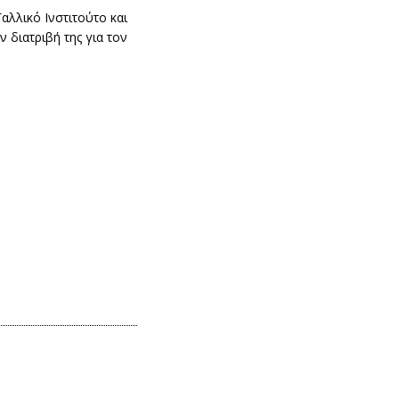
λλικό Ινστιτούτο και
 διατριβή της για τον