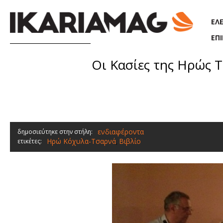
Παράκαμψη προς το κυρίως περιεχόμενο
ΕΛ
ΕΠ
Οι Κασίες της Ηρώς 
ενδιαφέροντα
δημοσιεύτηκε στην στήλη:
Ηρώ Κόχυλα-Τσαρνά
Βιβλίο
ετικέτες:
,