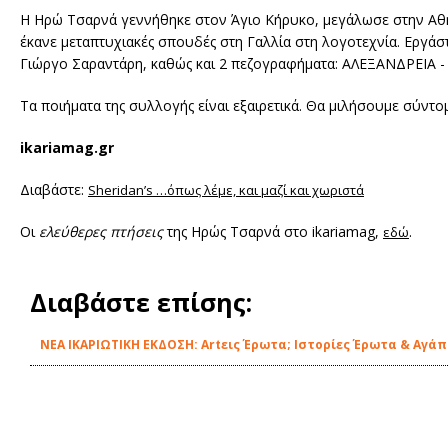
Η Ηρώ Τσαρνά γεννήθηκε στον Άγιο Κήρυκο, μεγάλωσε στην Αθή
έκανε μεταπτυχιακές σπουδές στη Γαλλία στη λογοτεχνία. Εργάστ
Γιώργο Σαραντάρη, καθώς και 2 πεζογραφήματα: ΑΛΕΞΑΝΔΡΕΙΑ - ΓΕ
Τα ποιήματα της συλλογής είναι εξαιρετικά. Θα μιλήσουμε σύντομα
ikariamag.gr
Διαβάστε:
Sheridan’s …όπως λέμε, και μαζί και χωριστά
Οι
ελεύθερες πτήσεις
της Ηρώς Τσαρνά στο ikariamag,
.
εδώ
Διαβάστε επίσης:
ΝΕΑ ΙΚΑΡΙΩΤΙΚΗ ΕΚΔΟΣΗ: Artεις Έρωτα; Ιστορίες Έρωτα & Αγάπ