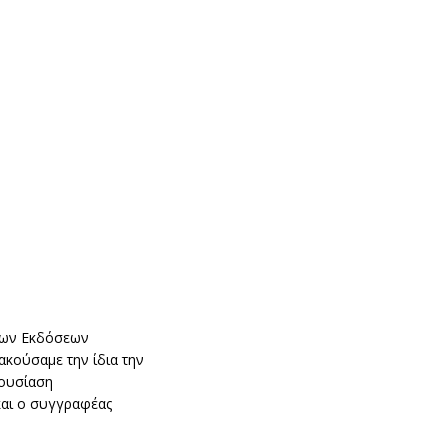
 των Εκδόσεων
ακούσαμε την ίδια την
ρουσίαση
και ο συγγραφέας