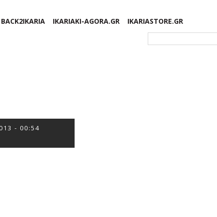
BACK2IKARIA
IKARIAKI-AGORA.GR
IKARIASTORE.GR
Φόρμα αναζήτησης
013 - 00:54