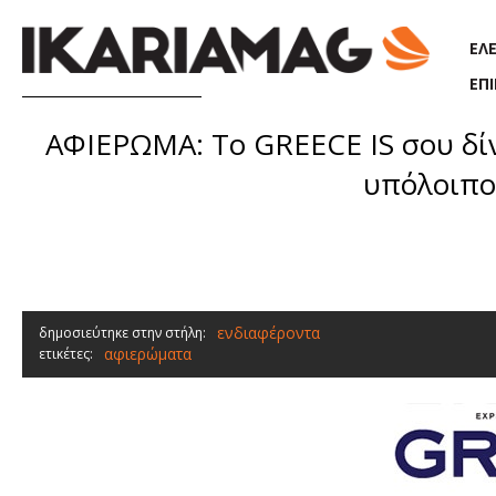
Παράκαμψη προς το κυρίως περιεχόμενο
ΕΛ
ΕΠ
ΑΦΙΕΡΩΜΑ: Το GREECE IS σου δίνε
υπόλοιπου
ενδιαφέροντα
δημοσιεύτηκε στην στήλη:
αφιερώματα
ετικέτες: