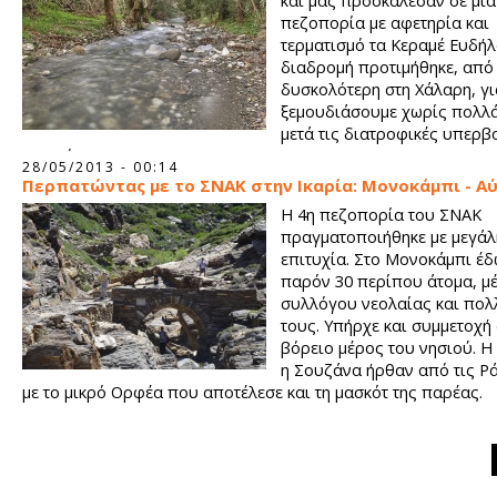
και μας προσκάλεσαν σε μία
πεζοπορία με αφετηρία και
τερματισμό τα Κεραμέ Ευδήλ
διαδρομή προτιμήθηκε, από 
δυσκολότερη στη Χάλαρη, γι
ξεμουδιάσουμε χωρίς πολλ
μετά τις διατροφικές υπερβ
γιορτών.
28/05/2013 - 00:14
Περπατώντας με το ΣΝΑΚ στην Ικαρία: Μονοκάμπι - Α
Η 4η πεζοπορία του ΣΝΑΚ
πραγματοποιήθηκε με μεγάλ
επιτυχία. Στο Μονοκάμπι έ
παρόν 30 περίπου άτομα, μέ
συλλόγου νεολαίας και πολ
τους. Υπήρχε και συμμετοχή
βόρειο μέρος του νησιού. Η 
η Σουζάνα ήρθαν από τις Ρά
με το μικρό Ορφέα που αποτέλεσε και τη μασκότ της παρέας.