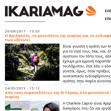
Παράκαμψη προς το κυρίως περιεχόμενο
ΕΛ
ΕΠ
Σελίδες
20/09/2017 - 13:03
Ο Βριλησσός, τα μονοπάτια της Ικαρίας και το ενδιαφ
των «ξένων»
Είναι γνωστή η αγάπη των 
για το νησί τους. Ναι, ναι, ό
αγαπούν τον τόπο τους, αλλ
έχουμε μια εμμονή παραπάν
τουλάχιστον, έτσι λέει ο κόσ
γίνεται, όμως, όταν πράξεις
ουσιαστικού ενδιαφέροντος
αγάπης στην Ικαρία γίνοντα
ξένους; Ξενομερίτες που κανένα συμφέρον δεν έχουν από το 
24/05/2015 - 15:12
μπορεί να μην ξανάρθουν (αν και, μεταξύ μας, δε γίνεται να μ
Από τους ουρανοξύστες της Ν.Υόρκης στα μονοπάτια 
ξανάρθεις, γίνεται;), που ούτε περιουσίες έχουν, ούτε μαγαζι
Ικαρίας
οικογένειες.
Η Charlene Caprio είναι Αμε
δικηγόρος που ζει και εργάζ