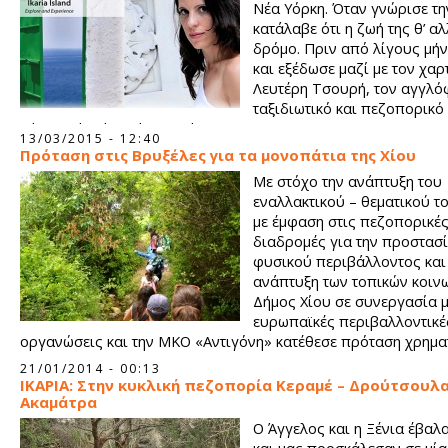
Νέα Υόρκη. Όταν γνώρισε τη
κατάλαβε ότι η ζωή της θ’ αλ
δρόμο. Πριν από λίγους μή
και εξέδωσε μαζί με τον χα
Λευτέρη Τσουρή, τον αγγλ
ταξιδιωτικό και πεζοπορικό
«Ikaria Island: Explore and experience».
13/03/2015 - 12:40
Πρόταση στις Βρυξέλες για τα μονοπάτια της Χίου
Με στόχο την ανάπτυξη του
εναλλακτικού – θεματικού τ
με έμφαση στις πεζοπορικέ
διαδρομές για την προστασί
φυσικού περιβάλλοντος και
ανάπτυξη των τοπικών κοιν
Δήμος Χίου σε συνεργασία μ
ευρωπαϊκές περιβαλλοντικέ
οργανώσεις και την ΜΚΟ «Αντιγόνη» κατέθεσε πρόταση χρημ
απευθείας από τις Βρυξέλες.
21/01/2014 - 00:13
ΙΚΑΡΙΑ: Στην κυκλική πεζοπορία Κεραμέ – Δρούτσουλα
Ακαμάτρα
Ο Άγγελος και η Ξένια έβαλα