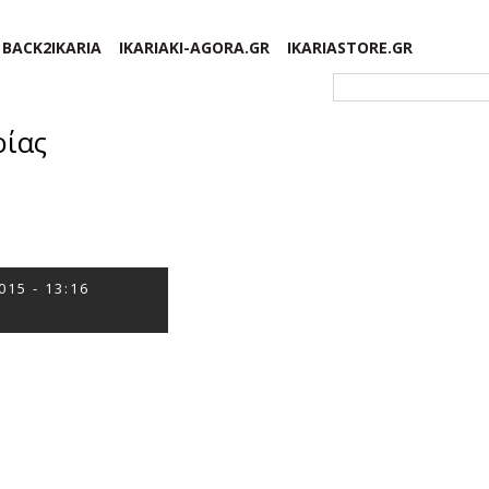
BACK2IKARIA
IKARIAKI-AGORA.GR
IKARIASTORE.GR
Φόρμα αναζήτησης
ρίας
015 - 13:16