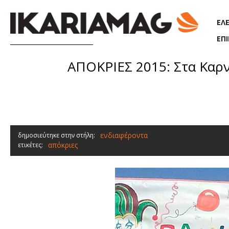
Παράκαμψη προς το κυρίως περιεχόμενο
ΕΛ
ΕΠ
ΑΠΟΚΡΙΕΣ 2015: Στα Καρν
ενδιαφέροντα
δημοσιεύτηκε στην στήλη:
απόκριες
ετικέτες: