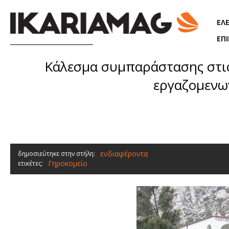
Παράκαμψη προς το κυρίως περιεχόμενο
ΕΛ
ΕΠ
Κάλεσμα συμπαράστασης στις
εργαζομενων
ενδιαφέροντα
δημοσιεύτηκε στην στήλη:
Γηροκομείο
ετικέτες: