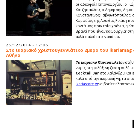
οι αδερφοί Παπαγεωργίου, ο Γιώ
Χατζηπαύλου, ο Δημήτρης Δημόπ
Κωνσταντίνος Ραβνιωτόπουλος, ο
Κωμωδίας της Λουκίας Ρικάκη πο
κοντά μας πριν τρία χρόνια, η Κα
Βρανά που είναι ‘καινούργια’ στη
αλλά παλιά στο stand-up.
25/12/2014 - 12:06
Στο ικαριακό χριστουγεννιάτικο 2μερο του ikariamag
Αθήνα
Το Ικαριακό Παντοπωλείον
στήθ
νωρίς στη φιλόξενη ζεστή αυλή 
Cocktail Bar
στο Χαλάνδρι! Και ε
καλά από την ικαριακή γη, τα οπ
ikariastore.gr
να βρείτε ηλεκτρονι