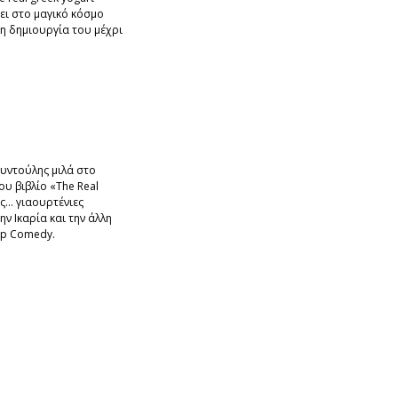
ύει στο μαγικό κόσμο
η δημιουργία του μέχρι
υντούλης μιλά στο
του βιβλίο «The Real
ις… γιαουρτένιες
ν Ικαρία και την άλλη
up Comedy.