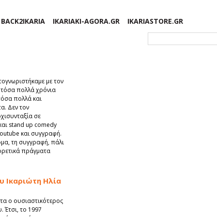
BACK2IKARIA
IKARIAKI-AGORA.GR
IKARIASTORE.GR
Φόρμα αναζήτησης
ογνωριστήκαμε με τον
ι τόσα πολλά χρόνια
 τόσα πολλά και
α. Δεν τον
ρχισυνταξία σε
και stand up comedy
outube και συγγραφή.
όμα, τη συγγραφή, πάλι
ορετικά πράγματα
ου Ικαριώτη Ηλία
τα ο ουσιαστικότερος
 Έτσι, το 1997