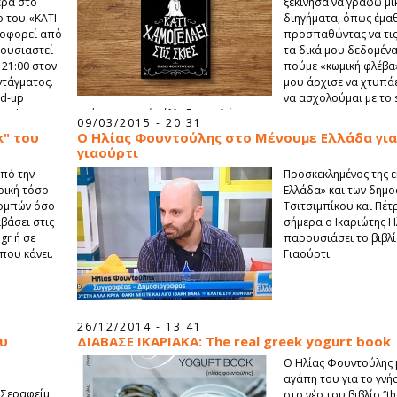
ερα στο
ξεκίνησα να γράφω μικ
ίο του «ΚΑΤΙ
διηγήματα, όπως έμαθ
οφορεί από
προσπαθώντας να τις 
ρουσιαστεί
τα δικά μου δεδομένα.
 21:00 στον
πούμε «κωμική φλέβ
ντάγματος.
μου άρχισε να χτυπάε
nd-up
να ασχολούμαι με το 
tand-up
τρόπος γραφής άλλαξε εντελώς.
09/03/2015 - 20:31
ς ο
k" του
Ο Ηλίας Φουντούλης στο Μένουμε Ελλάδα για
ουσίαση
γιαούρτι
πό την
Προσκεκλημένος της 
ιρική τόσο
Ελλάδα» και των δημ
πομπών όσο
Τσιτσιμπίκου και Πέ
αβάσει στις
σήμερα ο Ικαριώτης Η
gr ή σε
παρουσιάσει το βιβλί
που κάνει.
Γιαούρτι.
26/12/2014 - 13:41
ου
ΔΙΑΒΑΣΕ ΙΚΑΡΙΑΚΑ: Τhe real greek yogurt book
O Ηλίας Φουντούλης μ
αγάπη του για το γνή
 Σεραφείμ,
στο νέο του βιβλίο ‘’t