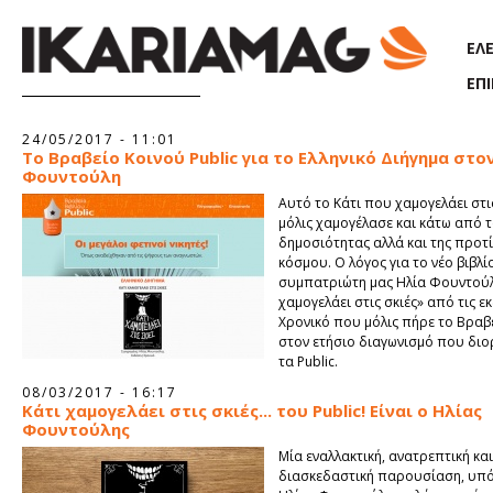
Παράκαμψη προς το κυρίως περιεχόμενο
ΕΛ
ΕΠ
Σελίδες
24/05/2017 - 11:01
Το Βραβείο Κοινού Public για το Ελληνικό Διήγημα στο
Φουντούλη
Αυτό το Κάτι που χαμογελάει στις
μόλις χαμογέλασε και κάτω από 
δημοσιότητας αλλά και της προτ
κόσμου. Ο λόγος για το νέο βιβλί
συμπατριώτη μας Ηλία Φουντούλ
χαμογελάει στις σκιές» από τις ε
Χρονικό που μόλις πήρε το Βραβ
στον ετήσιο διαγωνισμό που δι
τα Public.
08/03/2017 - 16:17
Kάτι χαμογελάει στις σκιές... του Public! Είναι ο Ηλίας
Φουντούλης
Mία εναλλακτική, ανατρεπτική και
διασκεδαστική παρουσίαση, υπό