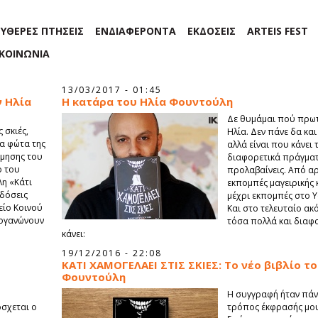
ΕΥΘΕΡΕΣ ΠΤΗΣΕΙΣ
ΕΝΔΙΑΦΕΡΟΝΤΑ
ΕΚΔΟΣΕΙΣ
ARTEIS FEST
ΙΚΟΙΝΩΝΙΑ
13/03/2017 - 01:45
ν Ηλία
Η κατάρα του Ηλία Φουντούλη
Δε θυμάμαι πού πρωτ
 σκιές,
Ηλία. Δεν πάνε δα κα
τα φώτα της
αλλά είναι που κάνει
ίμησης του
διαφορετικά πράγματ
ο του
προλαβαίνεις. Από α
η «Κάτι
εκπομπές μαγειρικής 
κδόσεις
μέχρι εκπομπές στο Y
είο Κοινού
Και στο τελευταίο ακ
οργανώνουν
τόσα πολλά και διαφ
κάνει:
19/12/2016 - 22:08
ΚΑΤΙ ΧΑΜΟΓΕΛΑΕΙ ΣΤΙΣ ΣΚΙΕΣ: Το νέο βιβλίο τ
Φουντούλη
Η συγγραφή ήταν πάν
σχεται ο
τρόπος έκφρασής μου.