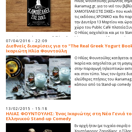
Ηλίας Φουντούλης μιλώντας σήμ
ikariamag.gr, για το νεό του βιβλ
ΧΑΜΟΓΕΛΑΕΙ ΣΤΙΣ ΣΚΙΕΣ» που κυκλ
τις εκδόσεις ΧΡΟΝΙΚΟ και θα πα
την Δευτέρα 13 Μαρτίου και ώρα
χώρο του Public Café πλατεία Συ
Ο Ηλίας ασχολείται και με το Sta
comedy γι’ αυτό και για το βιβλίου θα μιλήσουν και μια ομάδα γνωστών s
07/04/2016 - 22:09
κωμικών ενώ την εκδήλωση θα συντονίσει ο κ. Γιώργος Χατζηπαύλου. Όμω
Διεθνείς διακρίσεις για το "Τhe Real Greek Yogurt Boo
συγγραφέας διαβεβαιώνει το ikariamag.gr θα ειναι μία συμμετοχική παρ
Ικαριώτη Ηλία Φουντούλη
καθώς το κοινό δε θα μείνει με σταυρωμένα χέρια.
Ο Ηλίας Φουντούλης κατάγεται α
Ικαρία και ασχολείται με τη μαγε
στην παραγωγή τηλεοπτικών εκ
και στον τύπο. Ίσως τον έχετε δι
ελεύθερες πτήσεις του ikariamag.
κάποιο από τα Stand-up comedy 
13/02/2015 - 15:18
ΗΛΙΑΣ ΦΟΥΝΤΟΥΛΗΣ: Ένας Ικαριώτης στη Νέα Γενιά τ
Ελληνικού Stand-up Comedy
Εν αρχή ήταν (με τυχαία σειρά) ο
Χριστόφορος Ζαραλίκος, o Σίλας