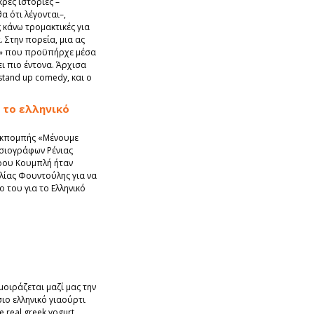
ρές ιστορίες –
α ότι λέγονται–,
κάνω τρομακτικές για
 Στην πορεία, μια ας
α» που προϋπήρχε μέσα
ι πιο έντονα. Άρχισα
stand up comedy, και ο
 το ελληνικό
εκπομπής «Μένουμε
οσιογράφων Ρένιας
τρου Κουμπλή ήταν
λίας Φουντούλης για να
ο του για το Ελληνικό
οιράζεται μαζί μας την
σιο ελληνικό γιαούρτι
he real greek yogurt