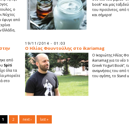
ργος
book’’ και μας ταξιδε
ουλος, ο
του προϊόντος, από τ
ι Νύχτες
και σήμερα!
υ έφυγε από
τερίνα
ν Ελλάδα,
19/11/2014 - 01:03
 στην
Ο Ηλίας Φουντούλης στο ikariamag
O Ικαριώτης Ηλίας Φο
ηκε από
ikariamag για το νέο 
του
Spiti
Greek Yogurt Book”, τ
ίχε όλα τα
αναμνήσεις του από τη
οία μπορείτε
του αγάπη, το Stand 
κά στο
1
2
next ›
last »