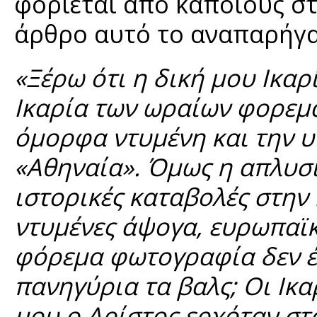
φοριέται από κάποιους σ
άρθρο αυτό το αναπαρήγα
«Ξέρω ότι η δική μου Ικαρ
Ικαρία των ωραίων φορεμάτ
όμορφα ντυμένη και την υ
«Αθηναία». Όμως η απλυσι
ιστορικές καταβολές στην 
ντυμένες άψογα, ευρωπαϊκ
φόρεμα φωτογραφία δεν έπ
πανηγύρια τα βαλς; Οι Ικα
μου ο Αρίστος ερχόταν στο