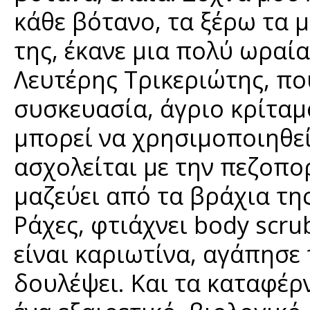
κάθε βότανο, τα ξέρω τα μ
της, έκανε μια πολύ ωραί
Λευτέρης Τρικεριώτης, πο
συσκευασία, άγριο κρίταμο
μπορεί να χρησιμοποιηθεί
ασχολείται με την πεζοπορ
μαζεύει από τα βράχια τη
Ράχες, φτιάχνει body scru
είναι καριωτίνα, αγάπησε τ
δουλέψει. Και τα καταφέρν