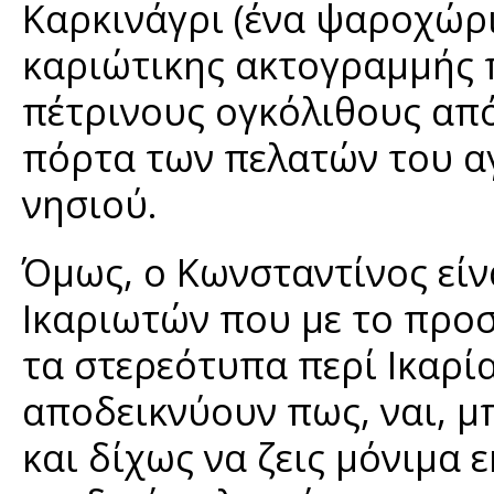
Καρκινάγρι (ένα ψαροχώρι
καριώτικης ακτογραμμής 
πέτρινους ογκόλιθους από
πόρτα των πελατών του α
νησιού.
Όμως, ο Κωνσταντίνος είν
Ικαριωτών που με το προ
τα στερεότυπα περί Ικαρί
αποδεικνύουν πως, ναι, μ
και δίχως να ζεις μόνιμα 