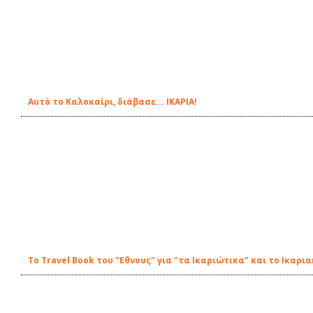
Αυτό το Καλοκαίρι, διάβασε... ΙΚΑΡΙΑ!
Το Travel Book του "Εθνους" για "τα Ικαριώτικα" και το Ικαρ