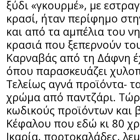
ξύδι «γκουρμέ», με εστραγ
κρασί, ήταν περίφημο στη
και από τα αμπέλια του ν
κρασιά που ξεπερνούν του
Καρναβάς από τη Δάφνη έχ
όπου παρασκευάζει χυλοπί
Τελείως αγνά προϊόντα- τ
χρώμα από παντζάρι. Τώρα
κωδικούς προϊόντων και β
Κέφαλου που εδώ κι 80 χ
Ικαρία, πορτοκαλάδες, λεμ