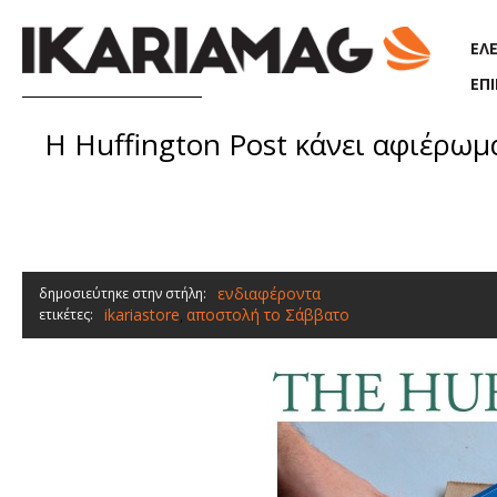
Παράκαμψη προς το κυρίως περιεχόμενο
ΕΛ
ΕΠ
H Huffington Post κάνει αφιέρωμ
ενδιαφέροντα
δημοσιεύτηκε στην στήλη:
ikariastore
αποστολή το Σάββατο
ετικέτες:
,