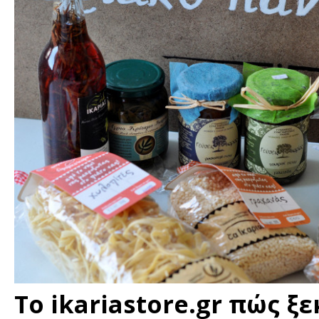
Το ikariastore.gr πώς ξε