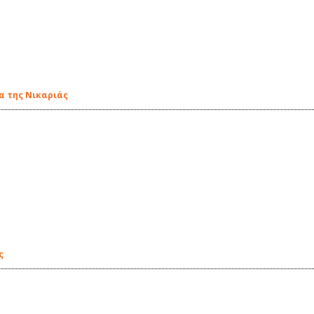
μα της Νικαριάς
ς