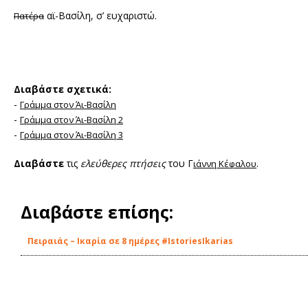
αϊ-Βασίλη, σ’ ευχαριστώ.
Πατέρα
Διαβάστε σχετικά:
-
Γράμμα στον Άι-Βασίλη
-
Γράμμα στον Άι-Βασίλη 2
-
Γράμμα στον Άι-Βασίλη 3
Διαβάστε
τις
ελεύθερες πτήσεις
του Γ
.
ιάννη Κέφαλου
Διαβάστε επίσης:
Πειραιάς – Ικαρία σε 8 ημέρες #IstoriesIkarias