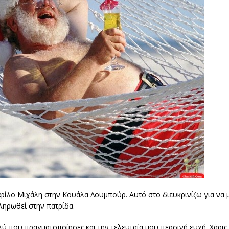
ο φίλο Μιχάλη στην Κουάλα Λουμπούρ. Αυτό στο διευκρινίζω για να 
ληρωθεί στην πατρίδα.
λύ που πραγματοποίησες και την τελευταία μου περσινή ευχή. Χάρις 