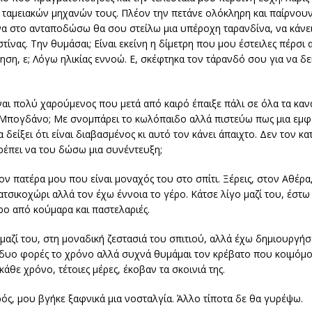
 ταμειακών μηχανών τους. Πλέον την πετάνε ολόκληρη και παίρνουν
α να στο ανταποδώσω θα σου στείλω μια υπέροχη ταρανδίνα, να κάν
νας. Την θυμάσαι; Είναι εκείνη η δίμετρη που μου έστειλες πέρσι α
ση, ε; Λόγω ηλικίας εννοώ. Ε, σκέφτηκα τον τάρανδό σου για να δε
ναι πολύ χαρούμενος που μετά από καιρό έπαιξε πάλι σε όλα τα καν
ν Μπογδάνο; Με σνομπάρει το κωλόπαιδο αλλά πιστεύω πως μια εμ
δείξει ότι είναι διαβασμένος κι αυτό τον κάνει άπαιχτο. Δεν τον κα
ρέπει να του δώσω μια συνέντευξη;
τον πατέρα μου που είναι μοναχός του στο σπίτι. Ξέρεις, στον Αθέρ
ατσικοχώρι αλλά τον έχω έννοια το γέρο. Κάτσε λίγο μαζί του, έστω
υρο από κούμαρα και παστελαριές.
 μαζί του, στη μοναδική ζεστασιά του σπιτιού, αλλά έχω δημιουργή
υο φορές το χρόνο αλλά συχνά θυμάμαι τον κρέβατο που κοιμόμου
άθε χρόνο, τέτοιες μέρες, έκοβαν τα σκοινιά της.
ς, μου βγήκε ξαφνικά μια νοσταλγία. Άλλο τίποτα δε θα γυρέψω.