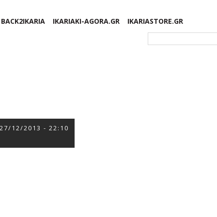
BACK2IKARIA
IKARIAKI-AGORA.GR
IKARIASTORE.GR
Φόρμα αναζήτησης
27/12/2013 - 22:10