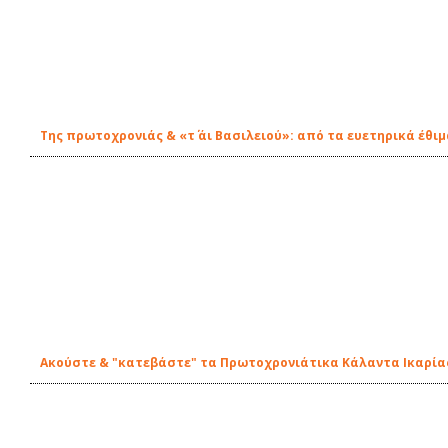
Της πρωτοχρονιάς & «τ΄ άι Βασιλειού»: από τα ευετηρικά έθι
Ακούστε & "κατεβάστε" τα Πρωτοχρονιάτικα Κάλαντα Ικαρία