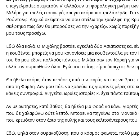
επαγγελματίες σταματούν ν’ αλλάζουν τη φορολογική μνήμη των
Μιλάμε για τρελές εισαγωγές και για ακόμα πιο τρελά κέρδη. Γι
Ρούντολφ. Αρχικά σκέφτηκα να σου στείλω την ξαδέλφη της Κριστί
σκέφτηκα πως δεν θα μπορούσες να την «χαρείς». Χωρίς παρεξήγη
μου τους προσέχω.
Εδώ όλα καλά. Ο Μιχάλης βαστάει αγκαλιά δύο Ασιάτισσες και εί
η κουβέντα, μπορείς να μου κανονίσεις μια κουβεντούλα με το
του θα μου έδινε πολλούς πόντους. Μιλάει σαν τον Κοραή για να 
αλλά τον συμπαθούν όλοι. Εγώ που επίσης είμαι άπαιχτος δεν π
Θα ήθελα ακόμα, όταν περάσεις από την Ικαρία, να πας να βρεις 
από τη Φάρδη. Δεν μου πάει να ξοδεύω τις γιορτινές μέρες στο κ
κάνεις συντροφιά. Διηγείται ωραίες ιστορίες κι έχει πάντα τσίπο
Αν με ρωτήσεις, κατά βάθος, θα ήθελα μια φορά να κάνω γιορτές
που δε χαλαρώνω ούτε λεπτό. Μπορεί να πηγαίνω στο Μονακό δ
που κρεμόταν στον άριο της αυλής και τους καλιτσάντερους που κ
Εδώ, ψηλά στον ουρανοξύστη, που ο κόσμος φαίνεται πολύ μικρό