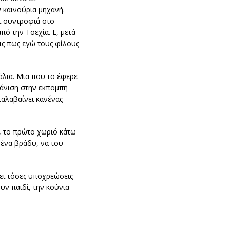
 καινούρια μηχανή.
ει συντροφιά στο
πό την Τσεχία. Ε, μετά
ις πως εγώ τους φίλους
άλια. Μια που το έφερε
φάνιση στην εκπομπή
ταλαβαίνει κανένας
α, το πρώτο χωριό κάτω
 ένα βράδυ, να του
σει τόσες υποχρεώσεις
ν παιδί, την κούνια