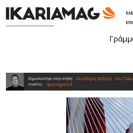
Παράκαμψη προς το κυρίως περιεχόμενο
ΕΛ
ΕΠ
Γράμμα
ελεύθερες πτήσεις
του Γιάν
δημοσιεύτηκε στην στήλη:
Πρωτοχρονιά
ετικέτες: