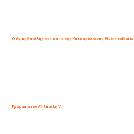
Ο Άγιος Βασίλης στο σπίτι της Κατσαρόλαινας #IstoriesIkaria
Γράμμα στον Αϊ-Βασίλη V