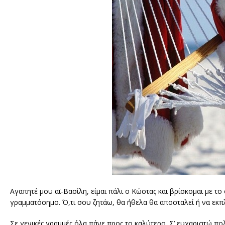
Αγαπητέ μου αϊ-Βασίλη, είμαι πάλι ο Κώστας και βρίσκομαι με τ
γραμματόσημο. Ό,τι σου ζητάω, θα ήθελα θα αποσταλεί ή να εκπ
Σε γενικές γραμμές όλα πάνε προς το καλύτερο. Σ’ ευχαριστώ πο