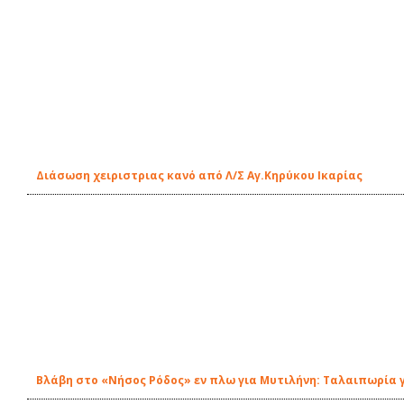
Διάσωση χειριστριας κανό από Λ/Σ Αγ.Κηρύκου Ικαρίας
Βλάβη στο «Νήσος Ρόδος» εν πλω για Μυτιλήνη: Ταλαιπωρία 