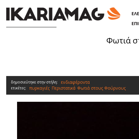
Παράκαμψη προς το κυρίως περιεχόμενο
ΕΛ
ΕΠ
Φωτιά σ
ενδιαφέροντα
δημοσιεύτηκε στην στήλη:
πυρκαγιές
Περιστατικά
Φωτιά στους Φούρνους
ετικέτες:
,
,