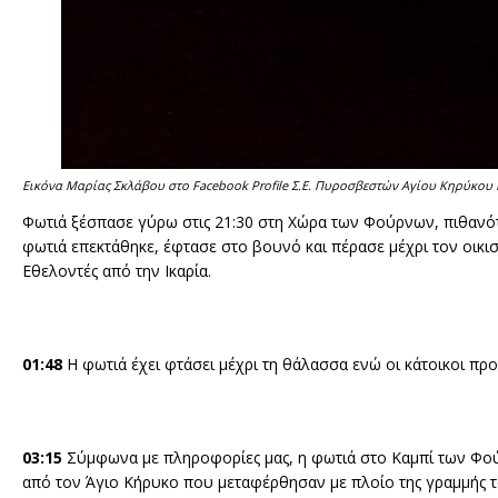
Εικόνα Μαρίας Σκλάβου στo Facebook Profile Σ.Ε. Πυροσβεστών Αγίου Κηρύκου 
Φωτιά ξέσπασε γύρω στις 21:30 στη Χώρα των Φούρνων, πιθανότ
φωτιά επεκτάθηκε, έφτασε στο βουνό και πέρασε μέχρι τον οικισ
Εθελοντές από την Ικαρία.
01:48
Η φωτιά έχει φτάσει μέχρι τη θάλασσα ενώ οι κάτοικοι πρ
03:15
Σύμφωνα με πληροφορίες μας, η φωτιά στο Καμπί των Φού
από τον Άγιο Κήρυκο που μεταφέρθησαν με πλοίο της γραμμής 