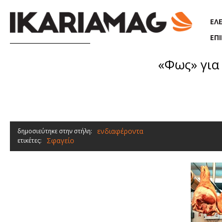
Παράκαμψη προς το κυρίως περιεχόμενο
ΕΛ
ΕΠ
«Φως» για
ενδιαφέροντα
δημοσιεύτηκε στην στήλη:
Σφαγείο
ετικέτες: