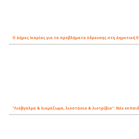
Ο Δήμος Ικαρίας για τα προβλήματα ύδρευσης στη Δημοτική 
"Λιόβγαλμα & λιομάζωμα, λιοστάσια & λιοτρίβια": Νέο εκπαι