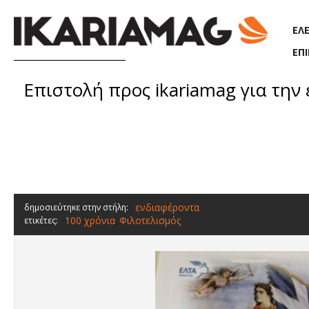
Παράκαμψη προς το κυρίως περιεχόμενο
ΕΛ
ΕΠ
Επιστολή προς ikariamag για τη
ενδιαφέροντα
δημοσιεύτηκε στην στήλη:
100 χρόνια
Φιλοτελισμός
ετικέτες:
,