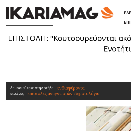
Παράκαμψη προς το κυρίως περιεχόμενο
ΕΛ
ΕΠ
ΕΠΙΣΤΟΛΗ: "Κουτσουρεύονται ακό
Ενοτήτω
ενδιαφέροντα
δημοσιεύτηκε στην στήλη:
επιστολές αναγνωστών
δημοτολόγια
ετικέτες:
,