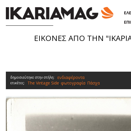
Παράκαμψη προς το κυρίως περιεχόμενο
ΕΛ
ΕΠ
ΕΙΚΟΝΕΣ ΑΠΟ ΤΗΝ "ΙΚΑΡΙΑ 
ενδιαφέροντα
δημοσιεύτηκε στην στήλη:
The Vintage Side
φωτογραφία
Πάσχα
ετικέτες:
,
,