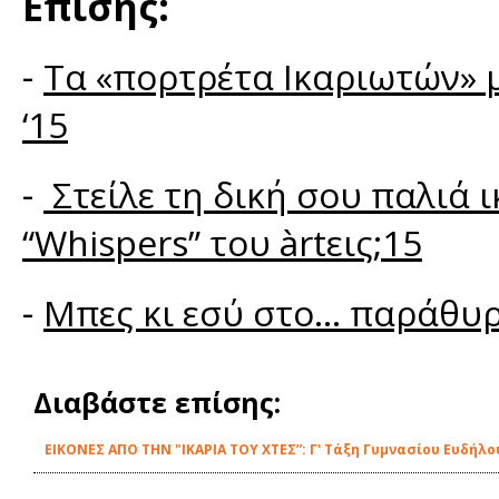
Επίσης:
-
Τα «πορτρέτα Ικαριωτών» μ
‘15
-
Στείλε τη δική σου παλιά 
“Whispers” του àrtεις;15
-
Μπες κι εσύ στο... παράθυρ
Διαβάστε επίσης:
ΕΙΚΟΝΕΣ ΑΠΟ ΤΗΝ "ΙΚΑΡΙΑ ΤΟΥ ΧΤΕΣ”: Γ' Τάξη Γυμνασίου Ευδήλο