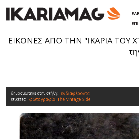
Παράκαμψη προς το κυρίως περιεχόμενο
ΕΛ
ΕΠ
ΕΙΚΟΝΕΣ ΑΠΟ ΤΗΝ "ΙΚΑΡΙΑ ΤΟΥ ΧΤ
τη
ενδιαφέροντα
δημοσιεύτηκε στην στήλη:
φωτογραφία
The Vintage Side
ετικέτες:
,