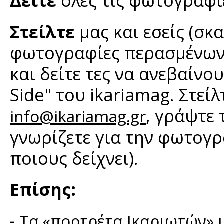
Δείτε
όλες τις φωτογραφ
Στείλτε
μας και εσείς (σκ
φωτογραφίες περασμένων 
και δείτε τες να ανεβαίνο
Side" του ikariamag. Στεί
, γράψτε
info@ikariamag.gr
γνωρίζετε για την φωτογρ
ποιους δείχνει).
Επίσης:
-
Τα «πορτρέτα Ικαριωτών» μ