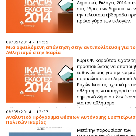
Δημοτικές Εκλογές 2014 στην
στις έδρες των δημοτικών ε
την τελευταία εβδομάδα πρι
πρώτο γύρο των εκλογών.
09/05/2014 - 11:55
Μια οφειλόμενη απάντηση στην αντιπολίτευση για το
Αθλητισμό στην Ικαρία
Κύριε Φ. Καρούτσο ειχατε τ
προσπαθώντας να αποποιηθ
ευθυνών σας για την ερημιά
παραδώσατε στο Δημοτικό Δ
Ραχών Ικαρίας σχετικά με το
αθλητισμό, να κατηγορείτε τ
σημερινό δήμο ότι δεν έκανε
για τον αθλητισμό.
Θέλω να μας πείτε , οκτώ χρόνια Δήμαρχος Ραχών και ως σύ
08/05/2014 - 12:37
της αντιπολίτευσης και συμπολίτευσης για περίπου 30 χρόνια 
Αναλυτικό Πρόγραμμα Θέσεων Αυτόνομης Συσπείρωσ
Πολιτών Ικαρίας
Μετά την παρουσίαση των