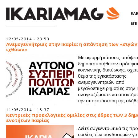
Παράκαμψη προς το κυρίως περιεχόμενο
ΕΛ
ΕΠ
Σελίδες
12/05/2014 - 23:53
Ανεμογεννήτριες στην Ικαρία: η απάντηση των «σιγώ
ιχθύων»
Με αφορμή κάποιες απόψει
δημοσιοποιήθηκαν πρόσφατ
κοινωνικής δικτύωσης, σχετι
θέμα της εγκατάστασης
ανεμογεννητριών από
μεγαλοεπιχειρηματίες στην Ι
αναγκαζόμαστε να απαντήσο
την αποκατάσταση της αλήθε
οποία αγνοεί ο υπογράφων το σχετικό κείμενο υποψήφιος δη
11/05/2014 - 15:37
σύμβουλος της ΙΚΑ.ΡΙ.Α. Η παραπληροφόρηση ή ακόμα και η ά
Κεντρικές προεκλογικές ομιλίες στις έδρες των 3 δη
πρωτοβουλιών και των προτάσεων της ΑΣΠΙ δεν δικαιολογούντ
ενοτήτων Ικαρίας
αν κανείς έχει μεγάλη απόσταση από το τι πραγματικά συμβαί
Δείτε συγκεντρωτικά τις πρ
νησί.
ομιλίες των συνδυασμών για