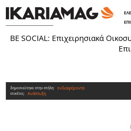
Παράκαμψη προς το κυρίως περιεχόμενο
ΕΛ
ΕΠ
BE SOCIAL: Επιχειρησιακά Οικοσ
Επι
ενδιαφέροντα
δημοσιεύτηκε στην στήλη:
Ανάπτυξη
ετικέτες: