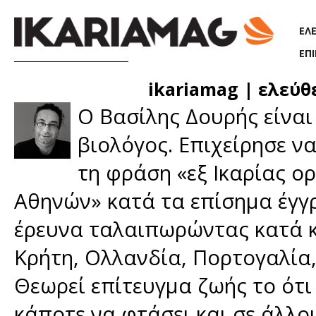
Παράκαμψη προς το κυρίως περιεχόμενο
ΕΛ
ΕΠ
ikariamag | ελεύθ
Ο Βασίλης Δουρής είναι
βιολόγος. Επιχείρησε ν
τη φράση «εξ Ικαρίας ο
Αθηνών» κατά τα επίσημα έγγ
έρευνα ταλαιπωρώντας κατά κ
Κρήτη, Ολλανδία, Πορτογαλία,
Θεωρεί επίτευγμα ζωής το ότι
κάποτε να φτάσει και σε άλλ