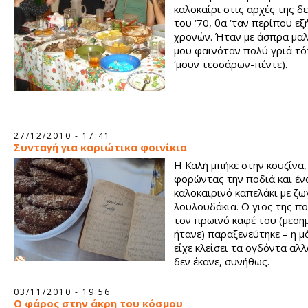
καλοκαίρι στις αρχές της δ
του ‘70, θα ‘ταν περίπου εξ
χρονών. Ήταν με άσπρα μαλ
μου φαινόταν πολύ γριά τό
‘μουν τεσσάρων-πέντε).
27/12/2010 - 17:41
Συνταγή για καριώτικα φοινίκια
Η Καλή μπήκε στην κουζίνα,
φορώντας την ποδιά και έν
καλοκαιρινό καπελάκι με ζ
λουλουδάκια. Ο γιος της πο
τον πρωινό καφέ του (μεση
ήτανε) παραξενεύτηκε – η μ
είχε κλείσει τα ογδόντα αλ
δεν έκανε, συνήθως.
03/11/2010 - 19:56
Ο φάρος στην άκρη του κόσμου