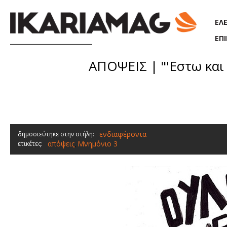
Παράκαμψη προς το κυρίως περιεχόμενο
ΕΛ
ΕΠ
ΑΠΟΨΕΙΣ | "'Eστω και
ενδιαφέροντα
δημοσιεύτηκε στην στήλη:
απόψεις
Μνημόνιο 3
ετικέτες:
,