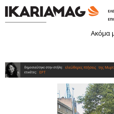
Παράκαμψη προς το κυρίως περιεχόμενο
ΕΛ
ΕΠ
Ακόμα 
ελεύθερες πτήσεις
της Μυρτ
δημοσιεύτηκε στην στήλη:
ΕΡΤ
ετικέτες: