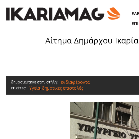
Παράκαμψη προς το κυρίως περιεχόμενο
ΕΛ
ΕΠ
Αίτημα Δημάρχου Ικαρία
ενδιαφέροντα
δημοσιεύτηκε στην στήλη:
Υγεία
δημοτικές επιστολές
ετικέτες:
,