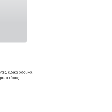
τες, ειδικά όσοι και
ει ο τόπος.