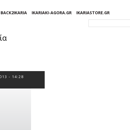
BACK2IKARIA
IKARIAKI-AGORA.GR
IKARIASTORE.GR
Φόρμα αναζήτησης
ία
013 - 14:28