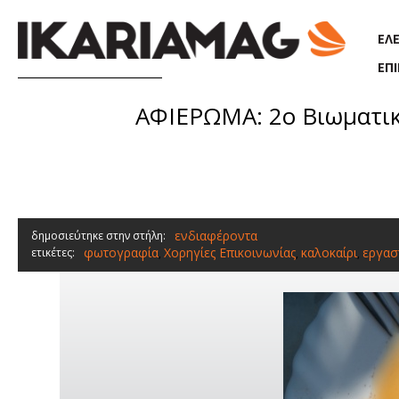
Παράκαμψη προς το κυρίως περιεχόμενο
ΕΛ
ΕΠ
ΑΦΙΕΡΩΜΑ: 2ο Βιωματικ
ενδιαφέροντα
δημοσιεύτηκε στην στήλη:
φωτογραφία
Χορηγίες Επικοινωνίας
καλοκαίρι
εργασ
ετικέτες:
,
,
,