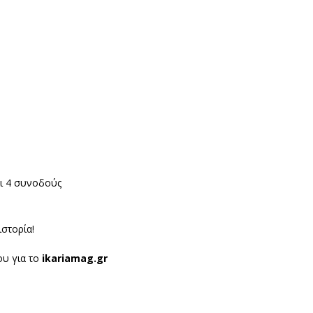
αι 4 συνοδούς
ιστορία!
υ για το
ikariamag.gr