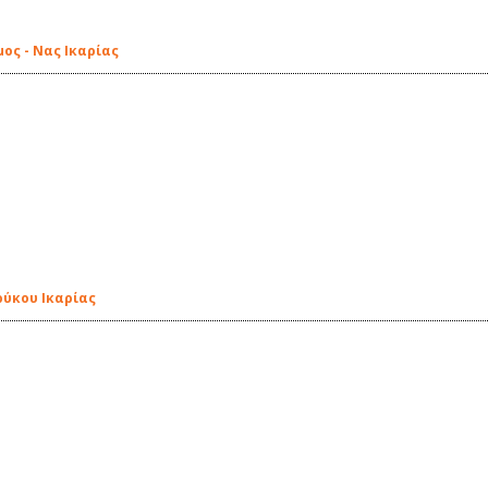
μος - Νας Ικαρίας
ρύκου Ικαρίας