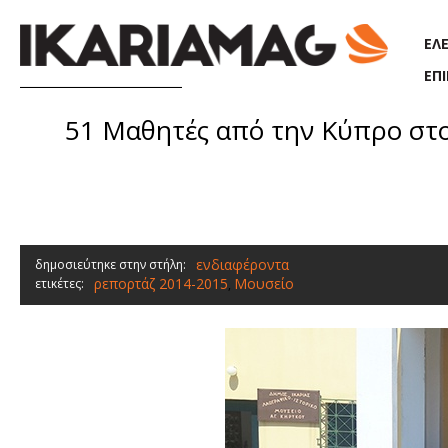
Παράκαμψη προς το κυρίως περιεχόμενο
ΕΛ
ΕΠ
51 Μαθητές από την Κύπρο στο
ενδιαφέροντα
δημοσιεύτηκε στην στήλη:
ρεπορτάζ 2014-2015
Μουσείο
ετικέτες:
,