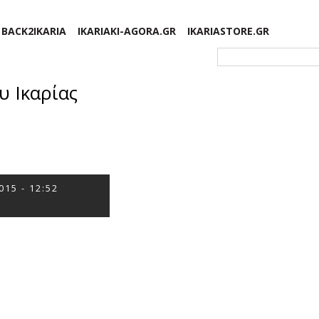
BACK2IKARIA
IKARIAKI-AGORA.GR
IKARIASTORE.GR
Φόρμα αναζήτησης
υ Ικαρίας
015 - 12:52