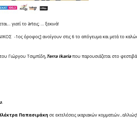
… γιατί το àrtεις; … ξεκινά!
ΚΟΣ -1ος όροφος] ανοίγουν στις 6 το απόγευμα και μετά το καλώς
 του Γιώργου Τσιμπίδη,
Terra Ikaria
που παρουσιάζεται στο φεστιβάλ
υ
.
Ηλέκτρα Παπασιμάκη
σε εκτελέσεις ικαριακών κομματιών...αλλιώς!