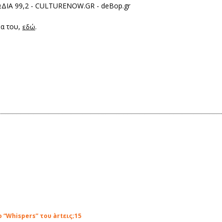
ΔΙΑ 99,2 - CULTURENOW.GR - deBop.gr
μα του,
.
εδώ
“Whispers” του àrtεις;15