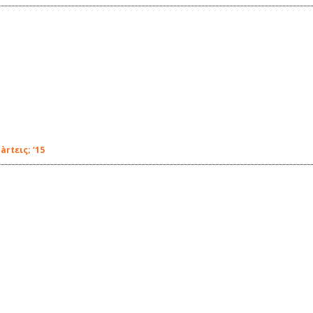
rtεις; ‘15