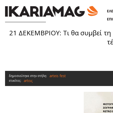
Παράκαμψη προς το κυρίως περιεχόμενο
ΕΛ
ΕΠ
21 ΔΕΚΕΜΒΡΙΟΥ: Τι θα συμβεί τη β
τ
arteis fest
δημοσιεύτηκε στην στήλη:
artεις
ετικέτες: