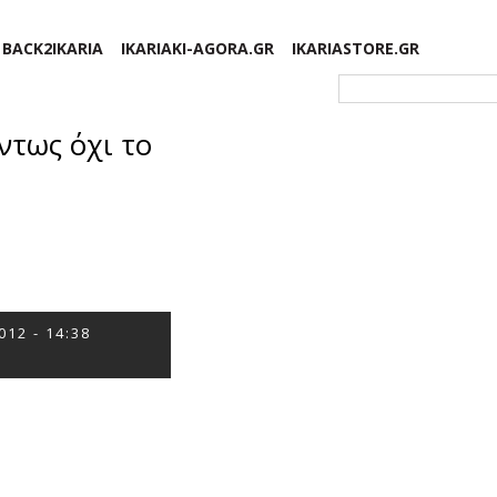
BACK2IKARIA
IKARIAKI-AGORA.GR
IKARIASTORE.GR
Φόρμα αναζήτησης
ντως όχι το
012 - 14:38