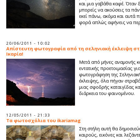
και μια γαβάθα καφέ. Όταν 
μπορείς να ακούσεις τα πά
εκεί πάνω, ακόμα και αυτά 
φορά απλώς αφήνεις να πε
20/06/2011 - 10:02
Απίστευτη φωτογραφία από τη σεληνιακή έκλειψη στ
Ικαρία!
Μετά από μήνες αναμονής κ
εντατικής προετοιμασίας για
φωτογράφηση της Σεληνιακ
έκλειψης, όλα πήγαν στραβά
μιας σφοδρής καταιγίδας κα
διάρκεια του φαινομένου.
12/05/2011 - 21:33
Τα φωτοσχόλια του ikariamag
Στη στήλη αυτή θα δημοσιεύ
καιρούς, εικόνες και λεζάντ