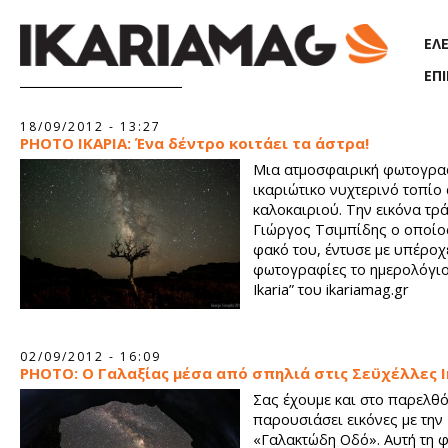
Παράκαμψη προς το κυρίως περιεχόμενο
ΕΛ
ΕΠ
Σελίδες
18/09/2012 - 13:27
PHOTO ΙΚΑΡΙΑ: Ένα δέντρο κοιτάει τα άστρα!
Μια ατμοσφαιρική φωτογρα
ικαριώτικο νυχτερινό τοπίο
καλοκαιριού. Την εικόνα τρ
Γιώργος Τσιμπίδης ο οποίος
φακό του, έντυσε με υπέροχ
φωτογραφίες το ημερολόγιο
Ikaria” του ikariamag.gr
02/09/2012 - 16:09
PHOTO: Ο Γαλαξίας μέσα από σπηλιά στις Σεϋχέλλες Ι
Σας έχουμε και στο παρελθ
παρουσιάσει εικόνες με την
«Γαλακτώδη Οδό». Αυτή τη 