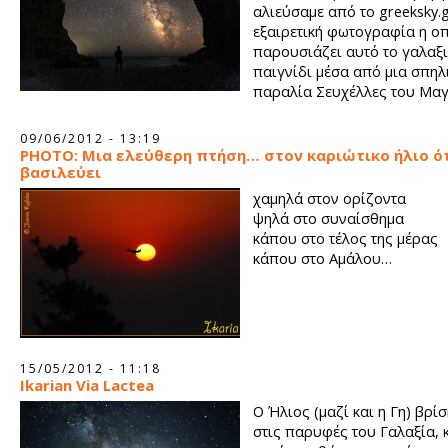
αλιεύσαμε από το greeksky.g
εξαιρετική φωτογραφία η ο
παρουσιάζει αυτό το γαλαξ
παιγνίδι μέσα από μια σπηλ
παραλία Σευχέλλες του Μαγ
09/06/2012 - 13:19
PHOTO: Μια ελεύθερη πτήση… στον καριώτικο ήλιο ό
βασιλεύει
χαμηλά στον ορίζοντα
ψηλά στο συναίσθημα
κάπου στο τέλος της μέρας
κάπου στο Αμάλου…
15/05/2012 - 11:18
Ιkarian Via Lactea
Ο Ήλιος (μαζί και η Γη) βρί
στις παρυφές του Γαλαξία, κ