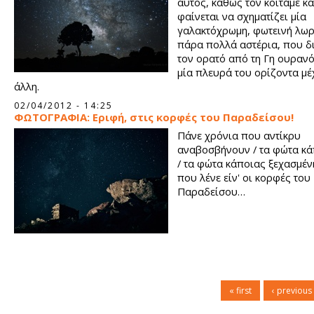
αυτός, καθώς τον κοιτάμε κα
φαίνεται να σχηματίζει μία
γαλακτόχρωμη, φωτεινή λω
πάρα πολλά αστέρια, που δ
τον ορατό από τη Γη ουρανό
μία πλευρά του ορίζοντα μέ
άλλη.
02/04/2012 - 14:25
ΦΩΤΟΓΡΑΦΙΑ: Εριφή, στις κορφές του Παραδείσου!
Πάνε χρόνια που αντίκρυ
αναβοσβήνουν / τα φώτα κά
/ τα φώτα κάποιας ξεχασμέν
που λένε είν' οι κορφές του
Παραδείσου…
« first
‹ previous