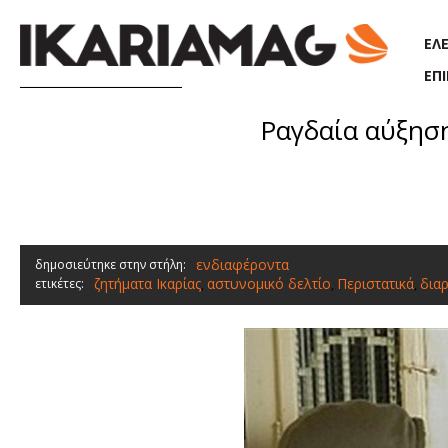
Παράκαμψη προς το κυρίως περιεχόμενο
ΕΛ
ΕΠ
Ραγδαία αύξηση
ενδιαφέροντα
δημοσιεύτηκε στην στήλη:
ζητήματα Ικαρίας
αστυνομικό δελτίο
Περιστατικά
διαρ
ετικέτες:
,
,
,