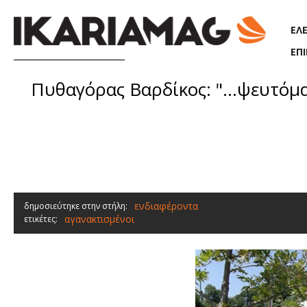
Παράκαμψη προς το κυρίως περιεχόμενο
ΕΛ
ΕΠ
Πυθαγόρας Βαρδίκος: "...ψευτόμ
ενδιαφέροντα
δημοσιεύτηκε στην στήλη:
αγανακτισμένοι
ετικέτες: