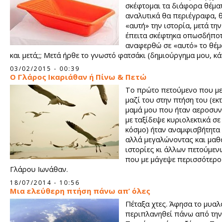
σκέφτομαι τα διάφορα θέμα
αναλυτικά θα περιέγραφα,
«αυτή» την ιστορία, μετά τη
έπειτα σκέφτηκα οπωσδήποτ
αναφερθώ σε «αυτό» το θέμα
και μετά;;; Μετά ήρθε το γνωστό φατσάκι (δημιούργημα μου, κά
χέρια!) αυτό, που τα λέμε συχνά πυκνά μαζί.
03/02/2015 - 00:39
O Γλάρος Ικαριάθαν ή Πίνω & Πετώ
Το πρώτο πετούμενο που με
μαζί του στην πτήση του (εκ
μαμά μου που ήταν αεροσυν
με ταξίδεψε κυριολεκτικά σε
κόσμο) ήταν αναμφισβήτητα 
αλλά μεγαλώνοντας και μαθ
ιστορίες κι άλλων πετούμεν
που με μάγεψε περισσότερο
Γλάρου Ιωνάθαν.
18/07/2014 - 10:56
Μια ελεύθερη πτήση πάνω απ’ όλες
Πέταξα χτες. Άφησα το μυαλ
περιπλανηθεί πάνω από την 