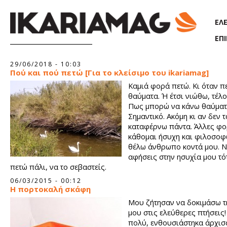
Παράκαμψη προς το κυρίως περιεχόμενο
ΕΛ
ΕΠ
Σελίδες
29/06/2018 - 10:03
Πού και πού πετώ [Για το κλείσιμο του ikariamag]
Καμιά φορά πετώ. Κι όταν π
θαύματα. Ή έτσι νιώθω, τέλ
Πως μπορώ να κάνω θαύματ
Σημαντικό. Ακόμη κι αν δεν τ
καταφέρνω πάντα. Άλλες φο
κάθομαι ήσυχη και φιλοσοφ
θέλω άνθρωπο κοντά μου. Ν
αφήσεις στην ησυχία μου τότ
πετώ πάλι, να το σεβαστείς.
06/03/2015 - 00:12
H πορτοκαλή σκάφη
Μου ζήτησαν να δοκιμάσω τ
μου στις ελεύθερες πτήσεις
πολύ, ενθουσιάστηκα άρχισ