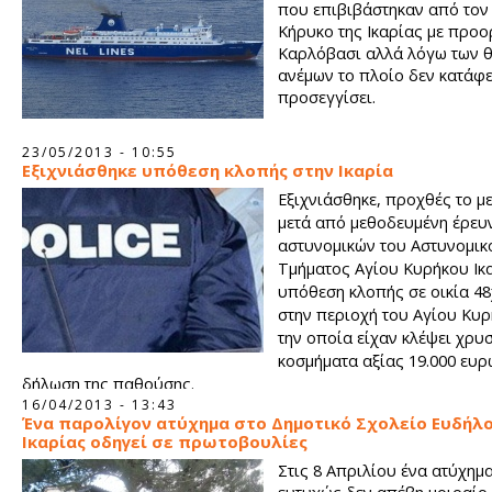
που επιβιβάστηκαν από τον
Κήρυκο της Ικαρίας με προο
Καρλόβασι αλλά λόγω των 
ανέμων το πλοίο δεν κατάφε
προσεγγίσει.
23/05/2013 - 10:55
Εξιχνιάσθηκε υπόθεση κλοπής στην Ικαρία
Εξιχνιάσθηκε, προχθές το μ
μετά από μεθοδευμένη έρευ
αστυνομικών του Αστυνομικ
Τμήματος Αγίου Κυρήκου Ικα
υπόθεση κλοπής σε οικία 4
στην περιοχή του Αγίου Κυ
την οποία είχαν κλέψει χρυ
κοσμήματα αξίας 19.000 ευρ
δήλωση της παθούσης.
16/04/2013 - 13:43
Ένα παρολίγον ατύχημα στο Δημοτικό Σχολείο Ευδήλ
Ικαρίας οδηγεί σε πρωτοβουλίες
Στις 8 Απριλίου ένα ατύχημ