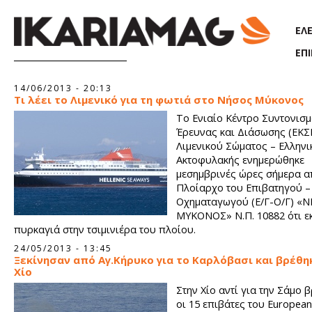
Παράκαμψη προς το κυρίως περιεχόμενο
ΕΛ
ΕΠ
Σελίδες
14/06/2013 - 20:13
Τι λέει το Λιμενικό για τη φωτιά στο Νήσος Μύκονος
Το Ενιαίο Κέντρο Συντονισ
Έρευνας και Διάσωσης (ΕΚΣ
Λιμενικού Σώματος – Ελληνι
Ακτοφυλακής ενημερώθηκε
μεσημβρινές ώρες σήμερα α
Πλοίαρχο του Επιβατηγού –
Οχηματαγωγού (Ε/Γ-Ο/Γ) «
ΜΥΚΟΝΟΣ» Ν.Π. 10882 ότι ε
πυρκαγιά στην τσιμινιέρα του πλοίου.
24/05/2013 - 13:45
Ξεκίνησαν από Αγ.Κήρυκο για το Καρλόβασι και βρέθη
Χίο
Στην Χίο αντί για την Σάμο 
οι 15 επιβάτες του European