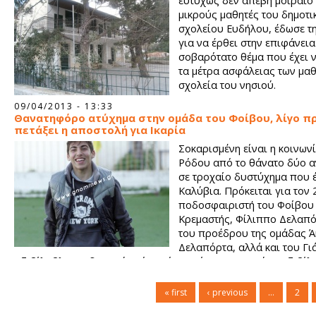
ευτυχώς δεν απέβη μοιραίο 
μικρούς μαθητές του δημοτι
σχολείου Ευδήλου, έδωσε τ
για να έρθει στην επιφάνεια
σοβαρότατο θέμα που έχει ν
τα μέτρα ασφάλειας των μα
σχολεία του νησιού.
09/04/2013 - 13:33
Θανατηφόρο ατύχημα στην ομάδα του Φοίβου, λίγο π
πετάξει η αποστολή για Ικαρία
Σοκαρισμένη είναι η κοινωνί
Ρόδου από το θάνατο δύο 
σε τροχαίο δυστύχημα που έ
Καλύβια. Πρόκειται για τον
ποδοσφαιριστή του Φοίβου
Κρεμαστής, Φίλιππο Δελαπό
του προέδρου της ομάδας Ά
Δελαπόρτα, αλλά και του Γι
Τζιβίλοβλου, αδερφού ενός ακόμη παίκτη, του Ευτύχη Τζιβίλ
« first
‹ previous
…
2