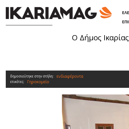
Παράκαμψη προς το κυρίως περιεχόμενο
ΕΛ
ΕΠ
Ο Δήμος Ικαρίας
ενδιαφέροντα
δημοσιεύτηκε στην στήλη:
Γηροκομείο
ετικέτες: