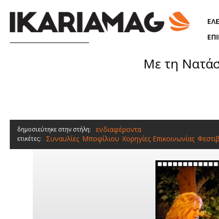
Παράκαμψη προς το κυρίως περιεχόμενο
ΕΛ
ΕΠ
Με τη Νατάσ
ενδιαφέροντα
δημοσιεύτηκε στην στήλη:
Συναυλίες
Μποφίλιου
Χορηγίες Επικοινωνίας
Φεστιβ
ετικέτες:
,
,
,