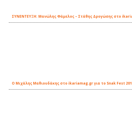
ΣΥΝΕΝΤΕΥΞΗ: Μανώλης Φάμελος – Στάθης Δρογώσης στο ikari
Ο Μιχάλης Μαθιουδάκης στο ikariamag.gr για το Snak Fest 20