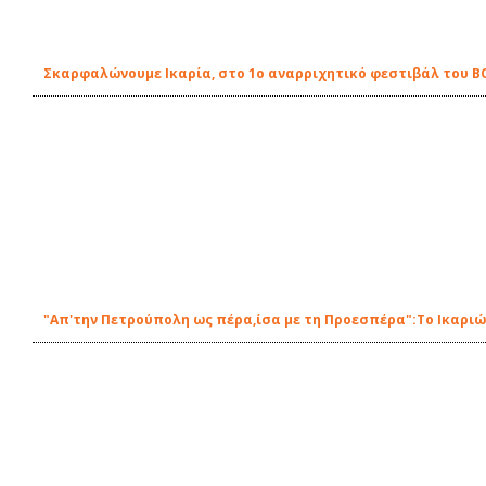
Σκαρφαλώνουμε Ικαρία, στο 1ο αναρριχητικό φεστιβάλ του B
"Απ'την Πετρούπολη ως πέρα,ίσα με τη Προεσπέρα":Το Ικαριώτ