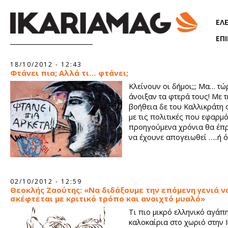
Παράκαμψη προς το κυρίως περιεχόμενο
ΕΛ
ΕΠ
Σελίδες
18/10/2012 - 12:43
Φτάνει πια; Αλλά τι… φτάνει;
Κλείνουν οι δήμοι;;; Μα… τώ
άνοιξαν τα φτερά τους! Με τ
βοήθεια δε του Καλλικράτη 
με τις πολιτικές που εφαρμ
προηγούμενα χρόνια θα έπ
να έχουνε απογειωθεί …..ή ό
02/10/2012 - 12:59
Θεοκλής Ζαούτης: «Να διδάξουμε την επόμενη γενιά ν
σκέφτεται με κριτικό τρόπο και ανοιχτό μυαλό»
Τι πιο μικρό ελληνικό αγάπ
καλοκαίρια στο χωριό στην Ι