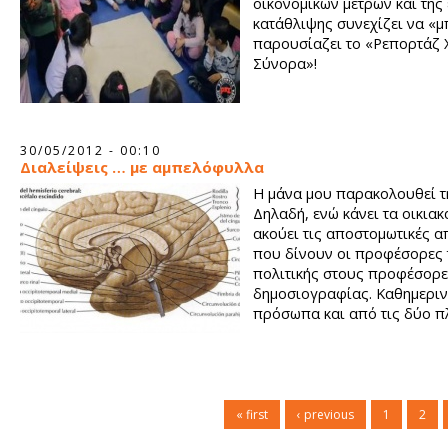
οικονομικών μέτρων και της
κατάθλιψης συνεχίζει να «μ
παρουσίαζει το «Ρεπορτάζ 
Σύνορα»!
30/05/2012 - 00:10
Διαλείψεις … με αμπελόφυλλα
Η μάνα μου παρακολουθεί τ
Δηλαδή, ενώ κάνει τα οικιακ
ακούει τις αποστομωτικές α
που δίνουν οι προφέσορες 
πολιτικής στους προφέσορε
δημοσιογραφίας. Καθημερινά
πρόσωπα και από τις δύο π
« first
‹ previous
1
2