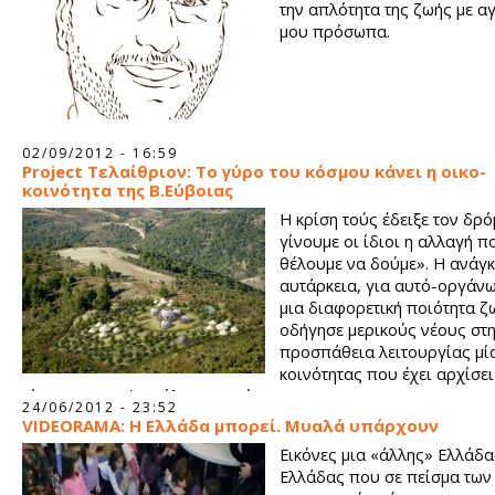
την απλότητα της ζωής με α
μου πρόσωπα.
02/09/2012 - 16:59
Project Τελαίθριον: Το γύρο του κόσμου κάνει η οικο-
κοινότητα της Β.Εύβοιας
Η κρίση τούς έδειξε τον δρό
γίνουμε οι ίδιοι η αλλαγή π
θέλουμε να δούμε». Η ανάγκ
αυτάρκεια, για αυτό-οργάνω
μια διαφορετική ποιότητα ζ
οδήγησε μερικούς νέους στ
προσπάθεια λειτουργίας μία
κοινότητας που έχει αρχίσει
γίνεται γνωστή σε όλων τον κόσμο.
24/06/2012 - 23:52
VIDEORAMA: Η Ελλάδα μπορεί. Μυαλά υπάρχουν
Εικόνες μια «άλλης» Ελλάδα
Ελλάδας που σε πείσμα των