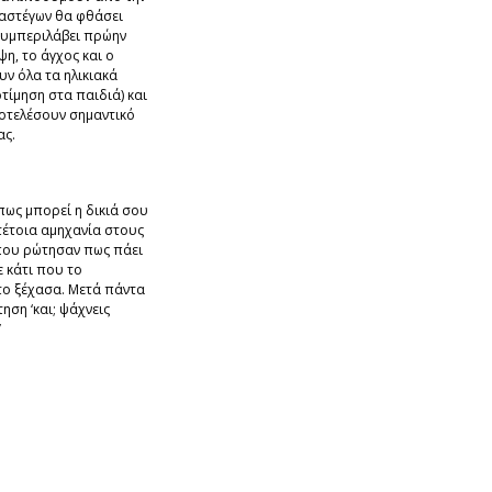
 αστέγων θα φθάσει
συμπεριλάβει πρώην
ψη, το άγχος και ο
ν όλα τα ηλικιακά
τίμηση στα παιδιά) και
ποτελέσουν σημαντικό
ας.
πως μπορεί η δικιά σου
τέτοια αμηχανία στους
που ρώτησαν πως πάει
ε κάτι που το
 το ξέχασα. Μετά πάντα
ηση ‘και; ψάχνεις
’