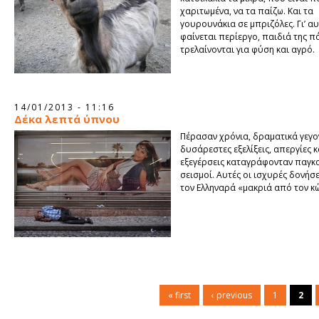
χαριτωμένα, να τα παίζω. Και τα
γουρουνάκια σε μπριζόλες. Γι’ α
φαίνεται περίεργο, παιδιά της π
τρελαίνονται για φύση και αγρό.
14/01/2013 - 11:16
Δέκα λεπτά ύπνου
Πέρασαν χρόνια, δραματικά γεγο
δυσάρεστες εξελίξεις, απεργίες κ
εξεγέρσεις καταγράφονταν παγκ
σεισμοί. Αυτές οι ισχυρές δονήσε
τον Ελληναρά «μακριά από τον κ
« first
‹ previous
1
2