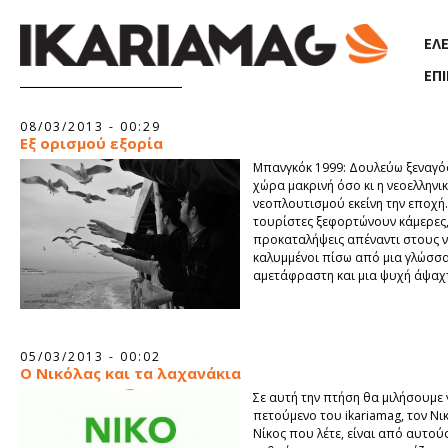
Παράκαμψη προς το κυρίως περιεχόμενο
ΕΛ
ΕΠ
Σελίδες
08/03/2013 - 00:29
Εξ ορισμού εξορία
Μπανγκόκ 1999: Δουλεύω ξεναγός
χώρα μακρινή όσο κι η νεοελληνι
νεοπλουτισμού εκείνη την εποχή.
τουρίστες ξεφορτώνουν κάμερες, 
προκαταλήψεις απέναντι στους 
καλυμμένοι πίσω από μια γλώσσ
αμετάφραστη και μια ψυχή άψαχ
05/03/2013 - 00:02
Ο Νικόλας και τα λαχανάκια
Σε αυτή την πτήση θα μιλήσουμε 
πετούμενο του ikariamag, τον Νι
Νίκος που λέτε, είναι από αυτού