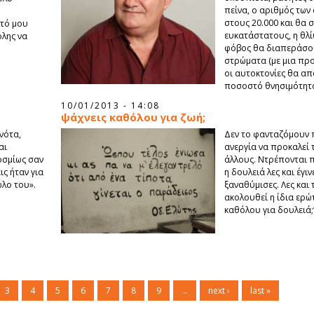
πείνα, ο αριθμός των
στους 20.000 και θα 
υτό μου
ευκατάστατους, η θλί
όλης να
φόβος θα διαπεράσου
στρώματα (με μια προ
οι αυτοκτονίες θα α
ποσοστό θνησιμότητ
10/01/2013 - 14:08
ψάχνεις καθόλου για ζωή;
νότα,
Δεν το φανταζόμουν 
αι
ανεργία να προκαλεί 
οσμίως σαν
άλλους. Ντρέπονται 
ις ήταν για
η δουλειά λες και έγιν
ώλο του».
ξαναθύμισες. Λες και
ακολουθεί η ίδια ερώτ
καθόλου για δουλειά;
3
4
5
6
7
8
9
…
next ›
last »