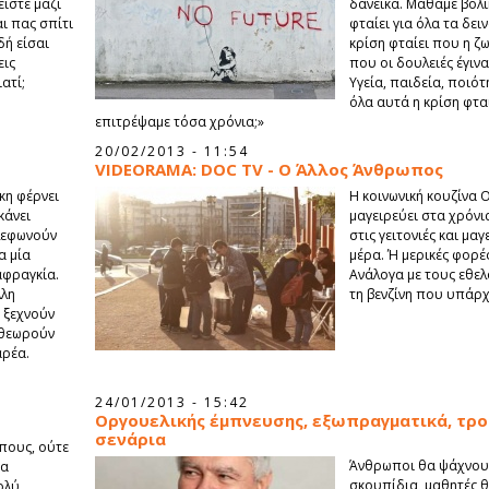
ίστε μαζί
δανεικά. Μάθαμε βολικ
αι πας σπίτι
φταίει για όλα τα δει
δή είσαι
κρίση φταίει που η ζ
εις
που οι δουλειές έγινα
ατί;
Υγεία, παιδεία, ποιότ
όλα αυτά η κρίση φταί
επιτρέψαμε τόσα χρόνια;»
20/02/2013 - 11:54
VIDEORAMA: DOC TV - Ο Άλλος Άνθρωπος
κη φέρνει
Η κοινωνική κουζίνα
κάνει
μαγειρεύει στα χρόνια
ηλεφωνούν
στις γειτονιές και μαγε
α μία
μέρα. Ή μερικές φορέ
αφραγκία.
Ανάλογα με τους εθελο
λλη
τη βενζίνη που υπάρχ
 ξεχνούν
 θεωρούν
αρέα.
24/01/2013 - 15:42
Οργουελικής έμπνευσης, εξωπραγματικά, τρ
σενάρια
ήπους, ούτε
Άνθρωποι θα ψάχνουν
τα
σκουπίδια, μαθητές 
ολύ