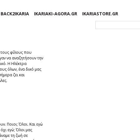
BACK2IKARIA
IKARIAKI-AGORA.GR
IKARIASTORE.GR
Φόρμα αναζήτησης
 τους φίλους που
γαν να αναζητήσουν την
ικό. H Ηλέκτρα
ους όλων, ένα δικό μας
ήμερα ζει και
λες.
ν. Ποιοι; Όλοι. Και εγώ
 όχι εγώ; Όλοι μας
ναμε τη ζωή σε