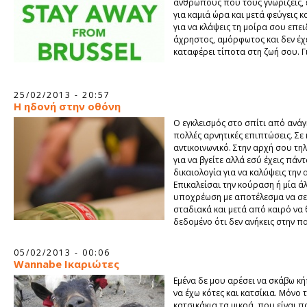
ανθρώπους που τους γνωρίζεις, ε
για καμιά ώρα και μετά φεύγεις κ
για να κλάψεις τη μοίρα σου επει
άχρηστος, αμόρφωτος και δεν έχ
καταφέρει τίποτα στη ζωή σου. Γι
25/02/2013 - 20:57
Η ηδονή στην οθόνη
Ο εγκλεισμός στο σπίτι από ανάγ
πολλές αρνητικές επιπτώσεις. Σε 
αντικοινωνικό. Στην αρχή σου τ
για να βγείτε αλλά εσύ έχεις πάντ
δικαιολογία για να καλύψεις την 
Επικαλείσαι την κούραση ή μία ά
υποχρέωση με αποτέλεσμα να σε
σταδιακά και μετά από καιρό να
δεδομένο ότι δεν ανήκεις στην π
05/02/2013 - 00:06
Wannabe Ικαριώτες
Εμένα δε μου αρέσει να σκάβω κ
να έχω κότες και κατσίκια. Μόνο 
κατσικάκια τα μικρά, που είναι π