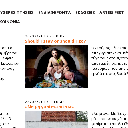
ΕΥΘΕΡΕΣ ΠΤΗΣΕΙΣ
ΕΝΔΙΑΦΕΡΟΝΤΑ
ΕΚΔΟΣΕΙΣ
ARTEIS FEST
ΙΚΟΙΝΩΝΙΑ
06/03/2013 - 00:02
Should I stay or should I go?
 σε μια
Ο Σταύρος μίλησε για
κή ύβρη του
αποχωρίστηκε και πή
 Ελληνες
τύχη τους στο εξωτερ
βρισιές και
αποχαιρέτησε, εκ μέρ
ντόπιους
πετούμενο που από σ
α
εργάζεται στις Βρυξέλ
τη.
28/02/2013 - 10:43
«Να μη γυρίσω πίσω»
για το
«Δε φεύγω. Με διώχνου
κόλα. Ο
μέσα σε αυτούς. Γιατί
ς τους
φταίμε που απολαμβά