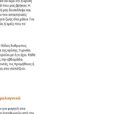
ά να λέμε ότι η κρίση
νά που μας βρήκαν. Η
ωή μας δυσκόλεψε και
ν πιο απαιτητικές;
ητα ζωής όλα χάλια. Για
ει ή εμείς που το
 Ο Άλλος Άνθρωπος
 της κρίσης. Γυρνάει
ιρεύει με ό,τι έχει. Κάθε
ς την εβδομάδα.
ντές, τις προμήθειες ή
ει στο ντεπόζιτο.
ομολαγνικά
 για φαγητό στα
θα λιποθυμούν από την