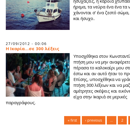
ησυχάζεις, η καρδιά χτυπάε
ήρεμα, τα νεύρα ένα ένα τα 
χάνονται σ’ ένα ζεστό σώμα
και ήσυχο..
27/09/2012 - 00:06
Η Ικαρία…σε 300 λέξεις
Υποσχέθηκα στον Κωνσταντί
πτήση μου να μην αναφέρετ
πέρασα το καλοκαίρι μου στη
έστω και αν αυτό ήταν το πρ
Επίσης, υποσχέθηκα να γρά
πτήση 300 λέξεων και να μα
αμέτρητες σκέψεις και εικόν
είχα στην Ικαριά σε μερικές
παραγράφους.
« first
‹ previous
…
2