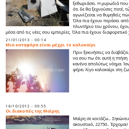
ξεθωριάσει. Η μυρωδιά που
ότι δε θα ξεχνούσες ποτέ, τ
αγωνίζεσαι να θυμηθείς πώς
Όλα πια έχουν περάσει από
πλυντήριο του χρόνου, έχο
μέσα από τις νέες σου εμπειρίες. Όλα πια έχουν διαφορετικό
μερικά χρειάστηκε να τα πετάξεις λόγω φθοράς.
21/01/2013 - 00:14
Μια κατηφόρα είναι μέχρι το καλοκαίρι
Πριν ξεκινήσεις να διαβάζει
να σου πω ότι αυτή η πτήση 
κανένα απολύτως νόημα. Ίσ
φέρει λίγο καλοκαίρι στη ζω
16/10/2012 - 00:55
Οι διακοπές της Μαίρης
Μαίρη σε κοιτάζω... Σηκώνει
ακουστικό, 22750... Έρχομαι