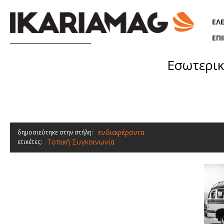
Παράκαμψη προς το κυρίως περιεχόμενο
ΕΛ
ΕΠ
Εσωτερικ
ενδιαφέροντα
δημοσιεύτηκε στην στήλη:
Τοπική Συγκοινωνία
ετικέτες: