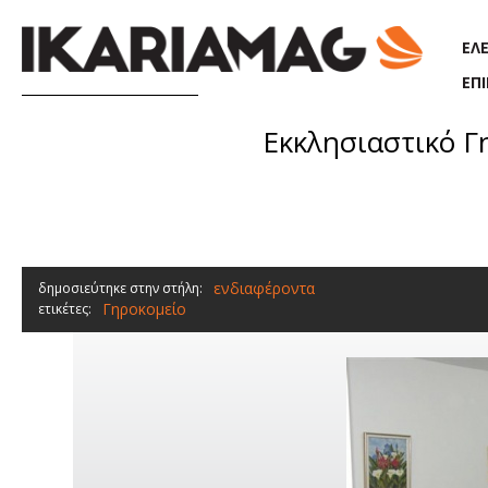
Παράκαμψη προς το κυρίως περιεχόμενο
ΕΛ
ΕΠ
Εκκλησιαστικό Γ
ενδιαφέροντα
δημοσιεύτηκε στην στήλη:
Γηροκομείο
ετικέτες: